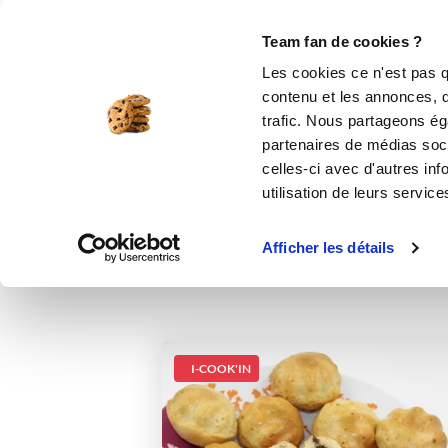
Le Club
i-Cook'in
Be Save
Boutique
Accueil
Recettes
Coquelines au choc
Team fan de cookies ?
Les cookies ce n'est pas q
contenu et les annonces, d'
trafic. Nous partageons éga
desserts
partenaires de médias soci
celles-ci avec d'autres inf
utilisation de leurs service
Afficher les détails
I-COOK'IN