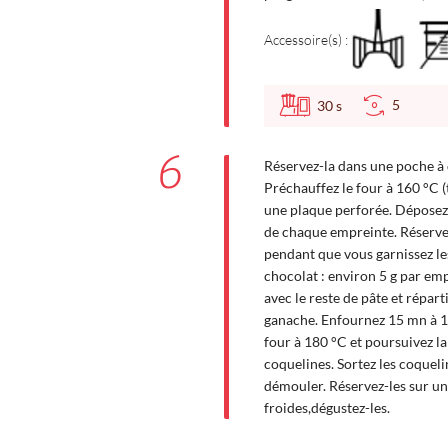
Accessoire(s) :
5
30
s
6
Réservez-la dans une poche à d
Préchauffez le four à 160 °C (
une plaque perforée. Déposez 
de chaque empreinte. Réservez
pendant que vous garnissez le
chocolat : environ 5 g par em
avec le reste de pâte et répart
ganache. Enfournez 15 mn à 1
four à 180 °C et poursuivez la
coquelines. Sortez les coqueli
démouler. Réservez-les sur une
froides,dégustez-les.