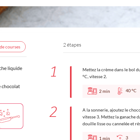
2 étapes
 de courses
1
che liquide
Mettez la crème dans le bol du
°C, vitesse 2.
 chocolat
40 °
2
min
2
A la sonnerie, ajoutez le choc
vitesse 3. Mettez la ganache 
douille lisse ou cannelée et ré
3
1
min