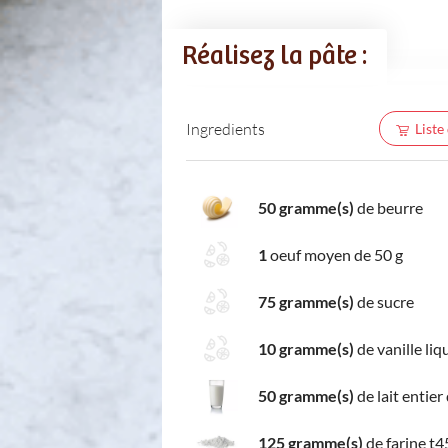
Réalisez la pâte :
Ingredients
Liste
50 gramme(s)
de beurre
1
oeuf moyen de 50 g
75 gramme(s)
de sucre
10 gramme(s)
de vanille liq
50 gramme(s)
de lait entier
125 gramme(s)
de farine t4