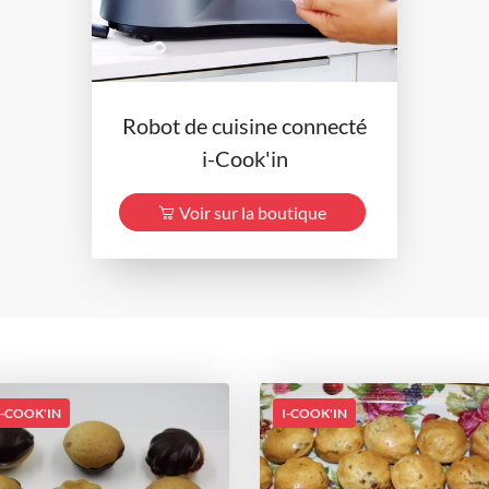
Robot de cuisine connecté
i-Cook'in
Voir sur la boutique
I-COOK'IN
I-COOK'IN