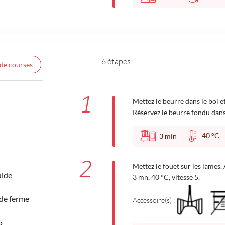
6 étapes
 de courses
1
Mettez le beurre dans le bol 
Réservez le beurre fondu dans
40 °
3
min
2
Mettez le fouet sur les lames.
uide
3 mn, 40 °C, vitesse 5.
 de ferme
Accessoire(s) :
5