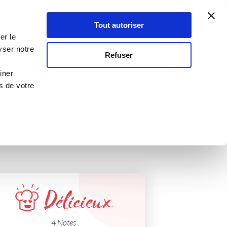
Atelier Culinaire
Le métier
Guy Demarle
Tout autoriser
Se connecter
S'inscrire
er le
yser notre
Refuser
Pour recevoir
iner
s de votre
Délicieux
4 Notes