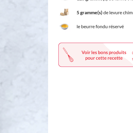
5 gramme(s)
de levure chim
le beurre fondu réservé