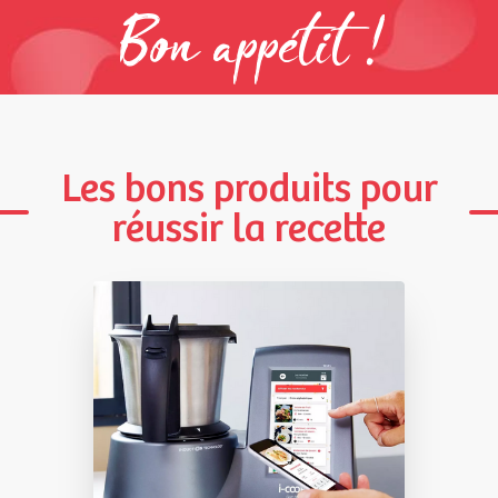
Bon appétit !
Les bons produits pour
réussir la recette