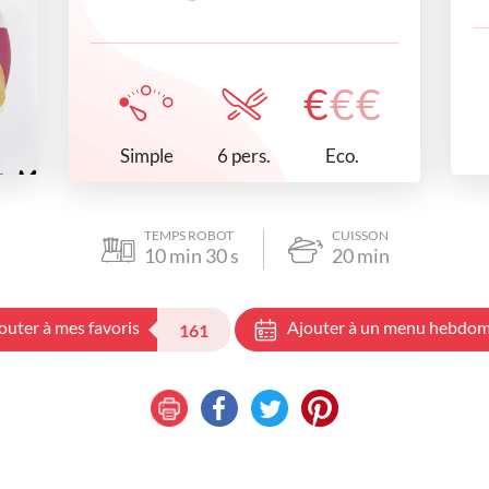
€
€
€
Simple
Eco.
6 pers.
TEMPS ROBOT
CUISSON
10
min
30
s
20
min
outer à mes favoris
Ajouter à un menu hebdom
161