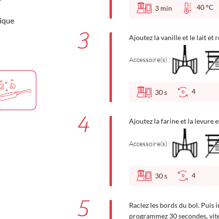
40 °
3
min
ique
3
Ajoutez la vanille et le lait et
Accessoire(s) :
4
30
s
4
Ajoutez la farine et la levure e
Accessoire(s) :
4
30
s
5
Raclez les bords du bol. Puis i
programmez 30 secondes, vitess