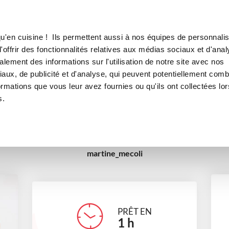
Canofea
Borealia
olat
LE MAG
LA BOUTIQUE
RECETTES
u'en cuisine ! Ils permettent aussi à nos équipes de personnalis
Coquelines au chocolat
offrir des fonctionnalités relatives aux médias sociaux et d'anal
lement des informations sur l'utilisation de notre site avec nos
Saveurs de nos régions
Tea time
Petits gourmands
aux, de publicité et d'analyse, qui peuvent potentiellement comb
ormations que vous leur avez fournies ou qu'ils ont collectées lor
Recettes de grand-mère
s.
martine_mecoli
PRÊT EN
1
h