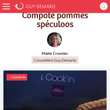
Accueil
Recettes
Compote pommes spéculoos
Compote pommes
spéculoos
Maite Crosnier
Conseillère Guy Demarle
I-COOK'IN