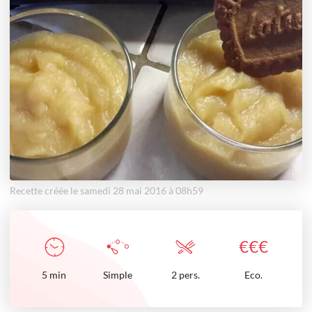
Recette créée le samedi 28 mai 2016 à 08h59
€
€
€
5
min
Simple
2 pers.
Eco.