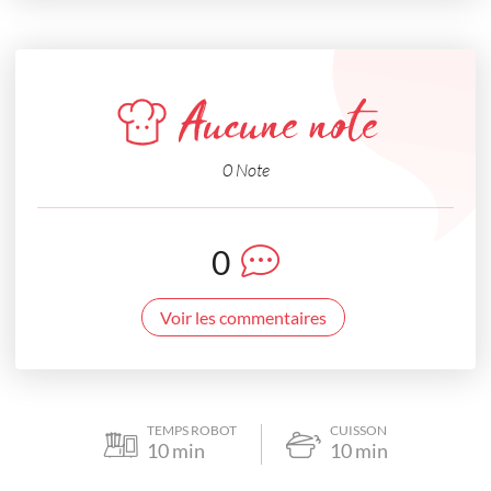
Aucune note
0 Note
0
Voir les commentaires
TEMPS ROBOT
CUISSON
10
min
10
min