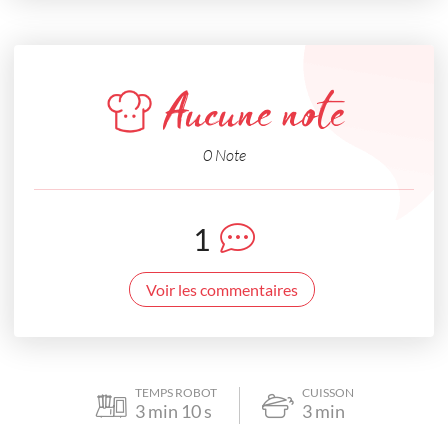
Aucune note
0 Note
1
Voir les commentaires
TEMPS ROBOT
CUISSON
3
min
10
s
3
min