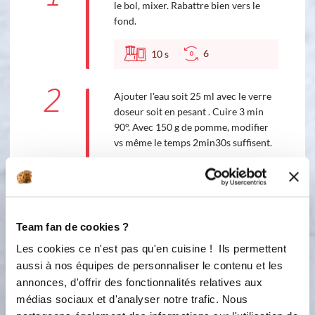
le bol, mixer. Rabattre bien vers le
fond.
6
10
s
2
Ajouter l'eau soit 25 ml avec le verre
doseur soit en pesant . Cuire 3 min
90°. Avec 150 g de pomme, modifier
vs même le temps 2min30s suffisent.
90 °C
3
min
2
Team fan de cookies ?
3
Selon la texture souhaitée : Turboter
Les cookies ce n'est pas qu'en cuisine ! Ils permettent
5 secondes. Utiliser votre BESAVE et
aussi à nos équipes de personnaliser le contenu et les
faites le REBLOP pour doubler la
conservation de votre pot. Renseignez
annonces, d'offrir des fonctionnalités relatives aux
vous auprès de votre conseillère
médias sociaux et d'analyser notre trafic. Nous
préférée !