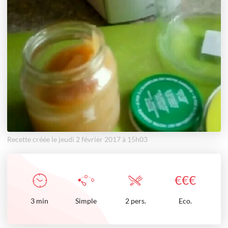
Recette créée le jeudi 2 février 2017 à 15h03
€
€
€
3
min
Simple
2 pers.
Eco.