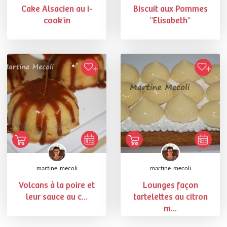
Cake Alsacien au i-
Biscuit aux Pommes
cook'in
"Elisabeth"
martine_mecoli
martine_mecoli
Volcans à la poire et
Lounges façon
leur sauce au c...
tartelettes au citron
m...