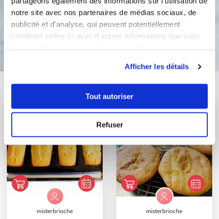
partageons également des informations sur l'utilisation de
notre site avec nos partenaires de médias sociaux, de
publicité et d'analyse, qui peuvent potentiellement
Bon appétit !
combiner celles-ci avec d'autres informations que vous
leur avez fournies ou qu'ils ont collectées lors de votre
utilisation de leurs services.
Afficher les détails
Vous aimerez aussi ...
Tout autoriser
Refuser
misterbrioche
misterbrioche