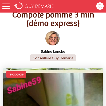
Accueil
Recettes
Compote pomme 3 min (démo express)
Compote pomme 3 min
(démo express)
Sabine Loncke
Conseillère Guy Demarle
I-COOK'IN