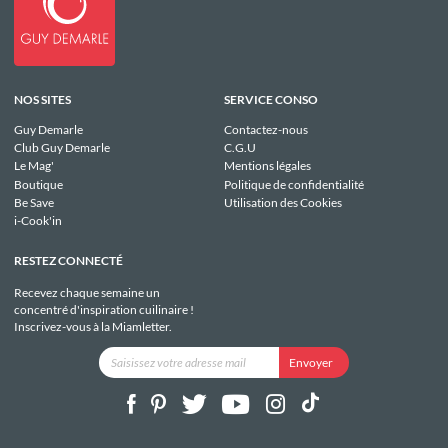
NOS SITES
SERVICE CONSO
Guy Demarle
Contactez-nous
Club Guy Demarle
C.G.U
Le Mag'
Mentions légales
Boutique
Politique de confidentialité
Be Save
Utilisation des Cookies
i-Cook'in
RESTEZ CONNECTÉ
Recevez chaque semaine un
concentré d'inspiration cuilinaire !
Inscrivez-vous à la Miamletter.