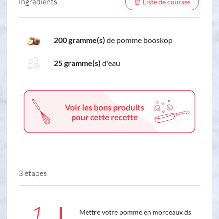
Ingredients
Liste de courses
200 gramme(s)
de pomme booskop
25 gramme(s)
d'eau
3 étapes
1
Mettre votre pomme en morceaux ds