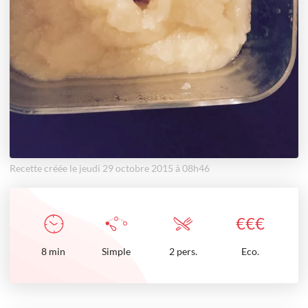
Recette créée le jeudi 29 octobre 2015 à 08h46
€
€
€
8
min
Simple
2 pers.
Eco.