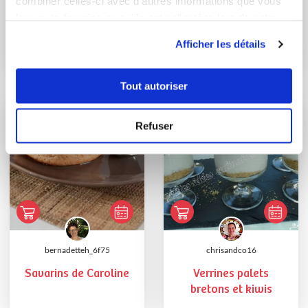
combiner celles-ci avec d'autres informations que vous
mario-m
Brigitte Lanleau
leur avez fournies ou qu'ils ont collectées lors de votre
Conseillère Guy Demarle
utilisation de leurs services.
Muffins light aux
Afficher les détails
dattes
Flan dessert à la
courgette au coulis...
Tout autoriser
Refuser
bernadetteh_6f75
chrisandco16
Savarins de Caroline
Verrines palets
bretons et kiwis