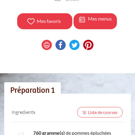
Mes menus
Mes favoris
Préparation 1
Ingredients
Liste de courses
760 gramme(s)
de pommes épluchées