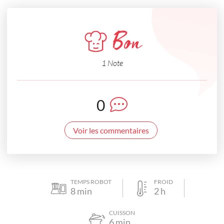
Bon
1 Note
0
Voir les commentaires
TEMPS ROBOT
FROID
8
min
2
h
CUISSON
6
min