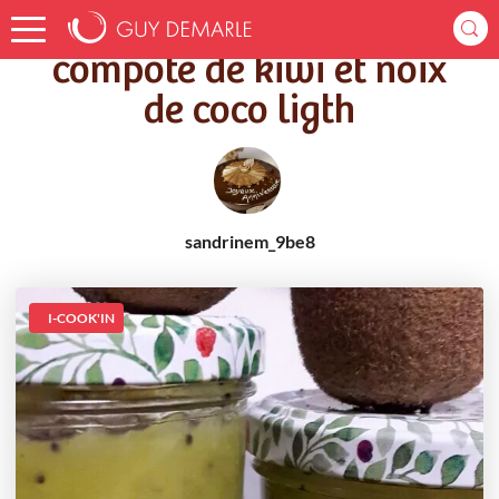
Accueil
Recettes
compote de kiwi et noix de coco ligth
compote de kiwi et noix
de coco ligth
sandrinem_9be8
I-COOK'IN