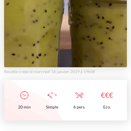
Recette créée le mercredi 16 janvier 2019 à 19h08
€
€
€
20
min
Simple
6 pers.
Eco.