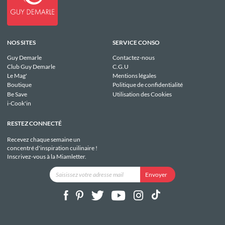
NOS SITES
SERVICE CONSO
Guy Demarle
Contactez-nous
Club Guy Demarle
C.G.U
Le Mag'
Mentions légales
Boutique
Politique de confidentialité
Be Save
Utilisation des Cookies
i-Cook'in
RESTEZ CONNECTÉ
Recevez chaque semaine un
concentré d'inspiration cuilinaire !
Inscrivez-vous à la Miamletter.