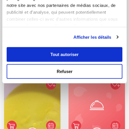
notre site avec nos partenaires de médias sociaux, de
publicité et d'analyse, qui peuvent potentiellement
combiner celles-ci avec d'autres informations que vous
leur avez fournies ou qu'ils ont collectées lors de votre
utilisation de leurs services.
Afficher les détails
pascale31
nathalie18110
Tarte Pomme Kiwi
Petites Tablettes
Tout autoriser
allégées
Refuser