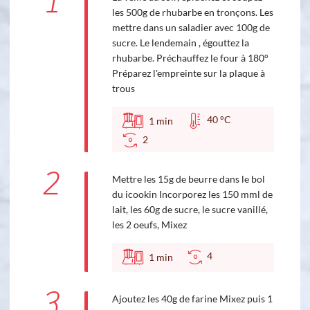
1
les 500g de rhubarbe en tronçons. Les
mettre dans un saladier avec 100g de
sucre. Le lendemain , égouttez la
rhubarbe. Préchauffez le four à 180°
Préparez l'empreinte sur la plaque à
trous
40 °C
1
min
2
2
Mettre les 15g de beurre dans le bol
du icookin Incorporez les 150 mml de
lait, les 60g de sucre, le sucre vanillé,
les 2 oeufs, Mixez
4
1
min
3
Ajoutez les 40g de farine Mixez puis 1