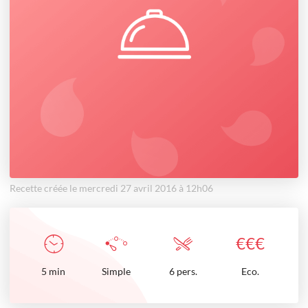
Recette créée le mercredi 27 avril 2016 à 12h06
€
€
€
5
min
Simple
6 pers.
Eco.