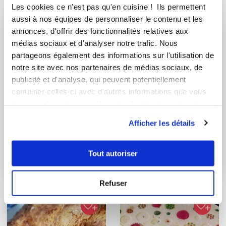
Vous aimerez aussi ...
Les cookies ce n'est pas qu'en cuisine ! Ils permettent
aussi à nos équipes de personnaliser le contenu et les
annonces, d'offrir des fonctionnalités relatives aux
médias sociaux et d'analyser notre trafic. Nous
partageons également des informations sur l'utilisation de
notre site avec nos partenaires de médias sociaux, de
publicité et d'analyse, qui peuvent potentiellement
combiner celles-ci avec d'autres informations que vous
leur avez fournies ou qu'ils ont collectées lors de votre
utilisation de leurs services.
Afficher les détails
Marie Claire Guerin
nadinecharteau
Conseillère Guy Demarle
Fion Vendéen
Tout autoriser
Barquettes
moelleuses
Refuser
pistaches - fra...