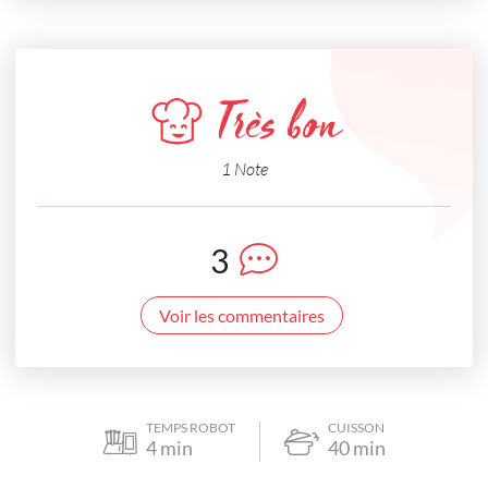
Très bon
1 Note
3
Voir les commentaires
TEMPS ROBOT
CUISSON
4
min
40
min