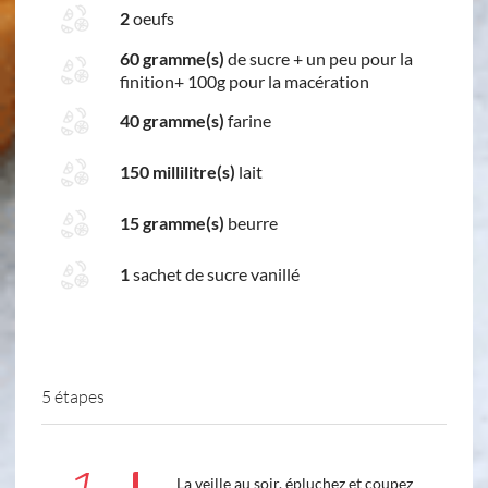
2
oeufs
60 gramme(s)
de sucre + un peu pour la
finition+ 100g pour la macération
40 gramme(s)
farine
150 millilitre(s)
lait
15 gramme(s)
beurre
1
sachet de sucre vanillé
5 étapes
La veille au soir, épluchez et coupez