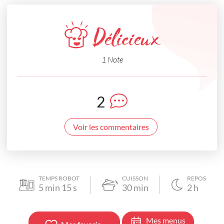
Délicieux
1 Note
2
Voir les commentaires
TEMPS ROBOT
CUISSON
REPOS
5
min
15
s
30
min
2
h
Mes menus