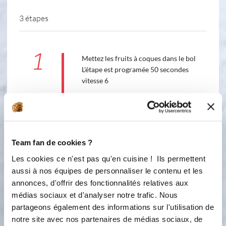
3 étapes
1
Mettez les fruits à coques dans le bol
L'étape est programée 50 secondes
vitesse 6
6
50
s
2
Rajoutez les ingredients dans le bol
Team fan de cookies ?
L'etape est programmée 1 minute
vitesse 3 Réservez dans le pichet
Les cookies ce n'est pas qu'en cuisine ! Ils permettent
verseur
aussi à nos équipes de personnaliser le contenu et les
annonces, d'offrir des fonctionnalités relatives aux
3
1
min
médias sociaux et d'analyser notre trafic. Nous
partageons également des informations sur l'utilisation de
3
notre site avec nos partenaires de médias sociaux, de
Au terme de la premiere levée , sortez