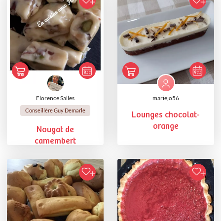
Florence Salles
mariejo56
Conseillère Guy Demarle
Lounges chocolat-
orange
Nougat de
camembert