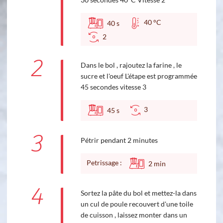
40 °C
40
s
2
2
Dans le bol , rajoutez la farine , le
sucre et l'oeuf L'étape est programmée
45 secondes vitesse 3
3
45
s
3
Pétrir pendant 2 minutes
Petrissage :
2
min
4
Sortez la pâte du bol et mettez-la dans
un cul de poule recouvert d'une toile
de cuisson , laissez monter dans un