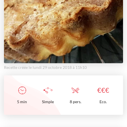
Recette créée le lundi 29 octobre 2018 à 11h10
€
€
€
5
min
Simple
8 pers.
Eco.