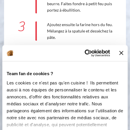
beurre. Faites fondre à petit feu puis
portez à ébullition.
3
Ajoutez ensuite la farine hors du feu.
Mélangez à la spatule et desséchez la
pâte.
4
Transvidez dans un cul-de-poule puis
ajoutez les œufs un par un. La pâte
doit former un ruban, si besoin
ajoutez un peu de lait tiède.
Team fan de cookies ?
5
Les cookies ce n'est pas qu'en cuisine ! Ils permettent
Garnissez une poche à douille munie
aussi à nos équipes de personnaliser le contenu et les
d’une douille unie n°9. Dressez dans
annonces, d'offrir des fonctionnalités relatives aux
les empreintes de votre moule 30
médias sociaux et d'analyser notre trafic. Nous
Mini-tartelettes et parsemez aussitôt
partageons également des informations sur l'utilisation de
de sucre perlé.
notre site avec nos partenaires de médias sociaux, de
6
publicité et d'analyse, qui peuvent potentiellement
Faites cuire 25 minutes à 180°C (th.