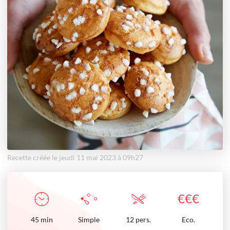
Recette créée le jeudi 11 mai 2023 à 09h27
€
€
€
45
min
Simple
12 pers.
Eco.