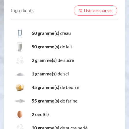
Ingredients
Liste de courses
50 gramme(s)
d'eau
50 gramme(s)
de lait
2 gramme(s)
de sucre
1 gramme(s)
de sel
45 gramme(s)
de beurre
55 gramme(s)
de farine
2
oeuf(s)
30 gramme(s)
de sucre perlé