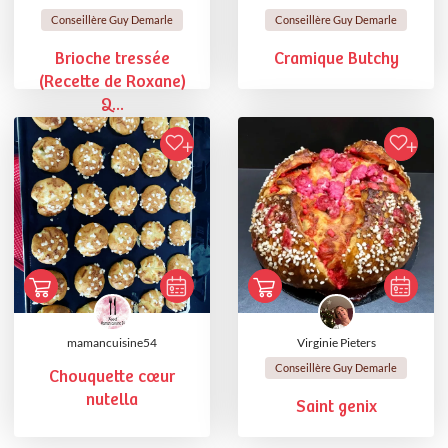
Conseillère Guy Demarle
Conseillère Guy Demarle
Brioche tressée
Cramique Butchy
(Recette de Roxane)
Q...
mamancuisine54
Virginie Pieters
Conseillère Guy Demarle
Chouquette cœur
nutella
Saint genix