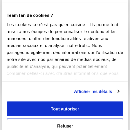
Cheesecakes au
citron vert de
Pascal...
Team fan de cookies ?
Les cookies ce n'est pas qu'en cuisine ! Ils permettent
aussi à nos équipes de personnaliser le contenu et les
annonces, d'offrir des fonctionnalités relatives aux
Vous souhaitez commenter cette recette
médias sociaux et d'analyser notre trafic. Nous
?
partageons également des informations sur l'utilisation de
notre site avec nos partenaires de médias sociaux, de
Connectez-vous ou rejoignez le Club
publicité et d'analyse, qui peuvent potentiellement
combiner celles-ci avec d'autres informations que vous
Se connecter
S'inscrire
leur avez fournies ou qu'ils ont collectées lors de votre
utilisation de leurs services.
Afficher les détails
Tout autoriser
21 commentaires
Refuser