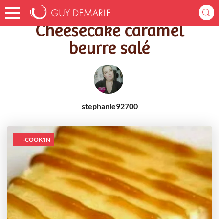
Accueil
Recettes
Cheesecake caramel beurre salé
Cheesecake caramel
beurre salé
stephanie92700
I-COOK'IN