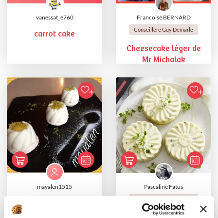
vanessat_e760
Francoise BERNARD
Conseillère Guy Demarle
carrot cake
Cheesecake léger de
Mr Michalak
mayalen1515
Pascaline Fatus
Conseillère Guy Demarle
Spirales au citron
vert