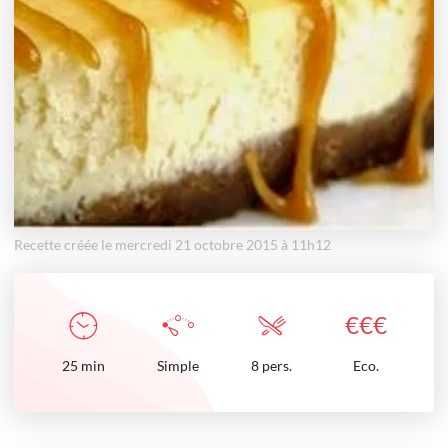
Recette créée le mercredi 21 octobre 2015 à 11h12
€
€
€
25
min
Simple
8 pers.
Eco.