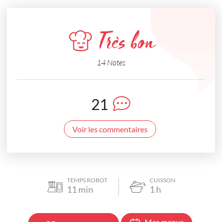
Très bon
14 Notes
21
Voir les commentaires
TEMPS ROBOT
CUISSON
11
min
1
h
Mes menus