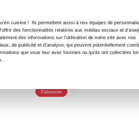
Canofea
Borealia
LE MAG
LA BOUTIQUE
RECETTES
u'en cuisine ! Ils permettent aussi à nos équipes de personnalis
offrir des fonctionnalités relatives aux médias sociaux et d'anal
lement des informations sur l'utilisation de notre site avec nos
aux, de publicité et d'analyse, qui peuvent potentiellement comb
magalip
ormations que vous leur avez fournies ou qu'ils ont collectées lor
s.
3 Abonnements
0 Abonné
0 Recette cré
S'abonner