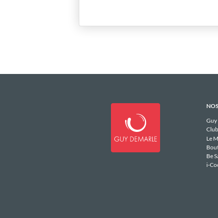
NOS
Guy
Club
Le M
Bou
Be S
i-Co