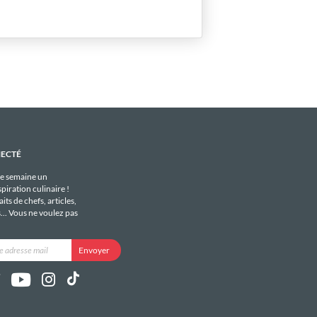
NECTÉ
e semaine un
piration culinaire !
its de chefs, articles,
s... Vous ne voulez pas