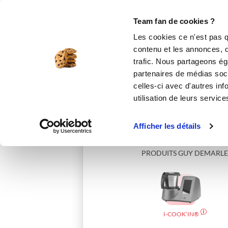
Le Club
i-Cook'in
Be Save
Boutique
Accueil
magalip
Team fan de cookies ?
Les cookies ce n'est pas q
contenu et les annonces, d'
trafic. Nous partageons éga
partenaires de médias soci
celles-ci avec d'autres inf
utilisation de leurs service
Afficher les détails
PRODUITS GUY DEMARLE
I-COOK’IN®