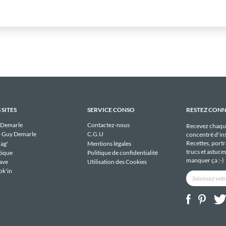
 SITES
SERVICE CONSO
RESTEZ CON
 Demarle
Contactez-nous
Recevez chaqu
 Guy Demarle
C.G.U
concentré d'ins
Recettes, portra
ag'
Mentions légales
trucs et astuce
tique
Politique de confidentialité
manquer ça ;-)
ave
Utilisation des Cookies
ok'in