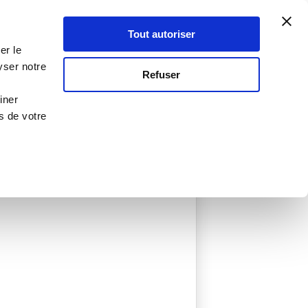
Atelier Culinaire
Le métier
Guy Demarle
Tout autoriser
Se connecter
S'inscrire
er le
yser notre
Refuser
iner
s de votre
ée
0 Menu créé