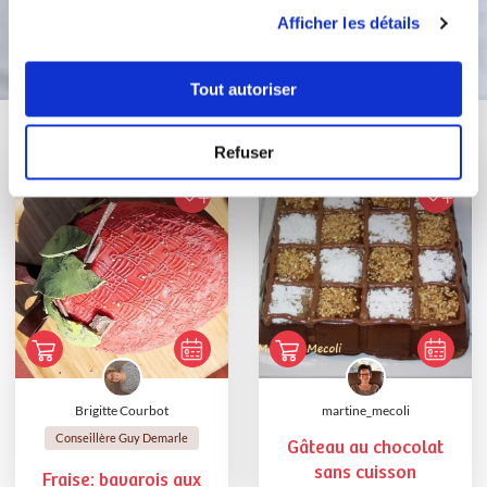
utilisation de leurs services.
Bon appétit !
Afficher les détails
Tout autoriser
Vous aimerez aussi ...
Refuser
Brigitte Courbot
martine_mecoli
Conseillère Guy Demarle
Gâteau au chocolat
sans cuisson
Fraise: bavarois aux