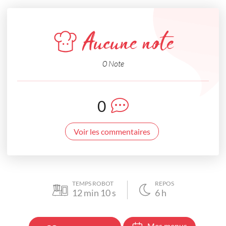
Aucune note
0 Note
0
Voir les commentaires
TEMPS ROBOT
REPOS
12
min
10
s
6
h
Mes menus