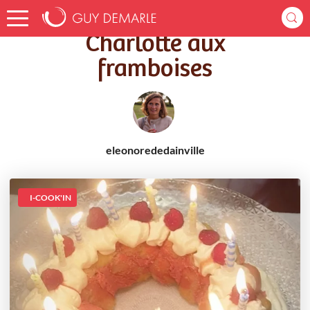
Accueil
Recettes
Charlotte aux framboises
Charlotte aux
framboises
eleonorededainville
I-COOK'IN