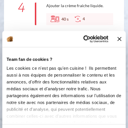
4
Ajouter la crème fraiche liquide.
4
40
s
5
Préparer le sirop en mélangeant les
ingrédients, les dissoudre et au besoin
les passer dans le bol.
Team fan de cookies ?
120 °C
5
min
Les cookies ce n'est pas qu'en cuisine ! Ils permettent
1
aussi à nos équipes de personnaliser le contenu et les
annonces, d'offrir des fonctionnalités relatives aux
6
Tremper les biscuits à la cuillère dans
médias sociaux et d'analyser notre trafic. Nous
le sirop, et disposer dans le moule à
partageons également des informations sur l'utilisation de
charlotte. Ajouter la mousse de
notre site avec nos partenaires de médias sociaux, de
framboises et mettre au frais au
publicité et d'analyse, qui peuvent potentiellement
moins 6h.
combiner celles-ci avec d'autres informations que vous
leur avez fournies ou qu'ils ont collectées lors de votre