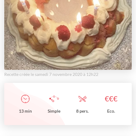
Recette créée le samedi 7 novembre 2020 à 12h22
€
€
€
13
min
Simple
8 pers.
Eco.