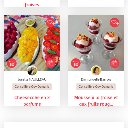
fraises
Josette NAULLEAU
Emmanuelle Barrois
Conseillère Guy Demarle
Conseillère Guy Demarle
Cheesecake en 3
Mousse à la fraise et
parfums
aux fruits roug...