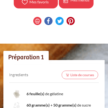
Mes favoris
Préparation 1
Ingredients
Liste de courses
6 feuille(s)
de gélatine
60 gramme(s)
+
50 gramme(s)
de sucre