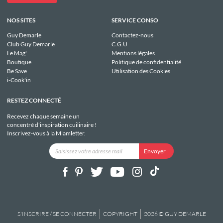
NOS SITES
SERVICE CONSO
Guy Demarle
Contactez-nous
Club Guy Demarle
C.G.U
Le Mag'
Mentions légales
Boutique
Politique de confidentialité
Be Save
Utilisation des Cookies
i-Cook'in
RESTEZ CONNECTÉ
Recevez chaque semaine un
concentré d'inspiration cuilinaire !
Inscrivez-vous à la Miamletter.
S'INSCRIRE / SE CONNECTER
COPYRIGHT
2026 © GUY DEMARLE