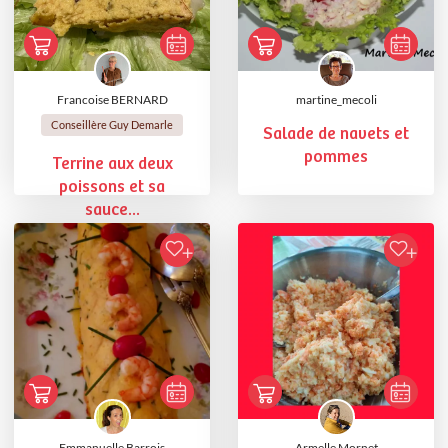
Francoise BERNARD
martine_mecoli
Conseillère Guy Demarle
Salade de navets et
pommes
Terrine aux deux
poissons et sa
sauce...
Emmanuelle Barrois
Armelle Mornet