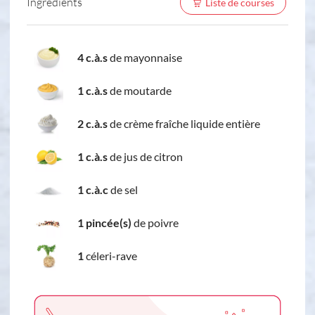
Ingredients
Liste de courses
4 c.à.s
de mayonnaise
1 c.à.s
de moutarde
2 c.à.s
de crème fraîche liquide entière
1 c.à.s
de jus de citron
1 c.à.c
de sel
1 pincée(s)
de poivre
1
céleri-rave