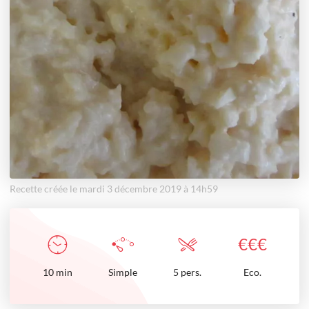
Recette créée le mardi 3 décembre 2019 à 14h59
€
€
€
10
min
Simple
5 pers.
Eco.