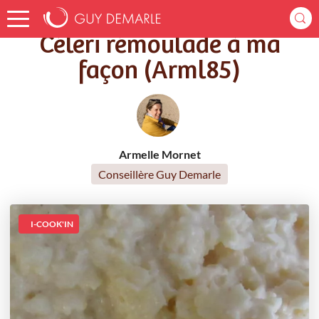
Accueil
Recettes
Céleri rémoulade à ma façon (Arml85)
Céleri rémoulade à ma
façon (Arml85)
Armelle Mornet
Conseillère Guy Demarle
I-COOK'IN