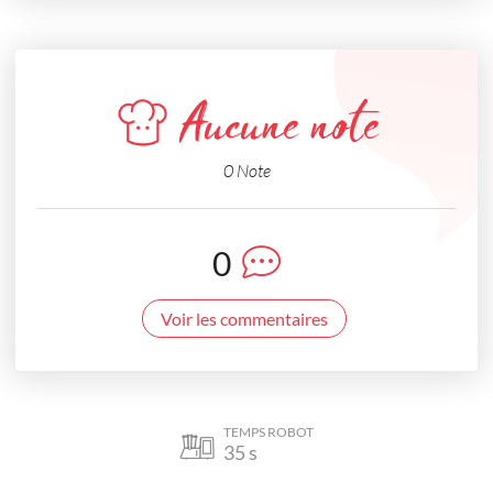
Aucune note
0 Note
0
Voir les commentaires
TEMPS ROBOT
35
s