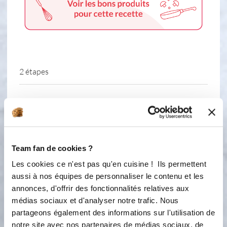
2 étapes
1
Verser dans le bol tous les
ingrédients. Éplucher et détailler le
céleri en morceaux d'1 cm par 1 cm.
Mélanger 25 secondes - Vitesse 6
Team fan de cookies ?
Les cookies ce n'est pas qu'en cuisine ! Ils permettent
6
25
s
aussi à nos équipes de personnaliser le contenu et les
annonces, d'offrir des fonctionnalités relatives aux
2
Si des morceaux sont encore trop
médias sociaux et d'analyser notre trafic. Nous
gros à votre goût, alors mélanger avec
partageons également des informations sur l'utilisation de
votre spatule mélangeuse puis
notre site avec nos partenaires de médias sociaux, de