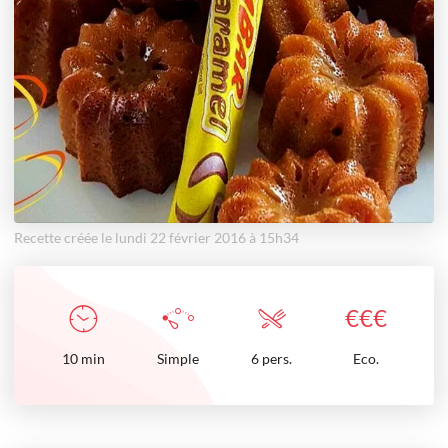
Recette créée le lundi 22 février 2016 à 15h34
€
€
€
10
min
Simple
6 pers.
Eco.