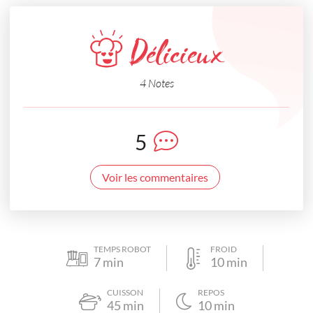
Délicieux
4 Notes
5
Voir les commentaires
TEMPS ROBOT
FROID
7
min
10
min
CUISSON
REPOS
45
min
10
min