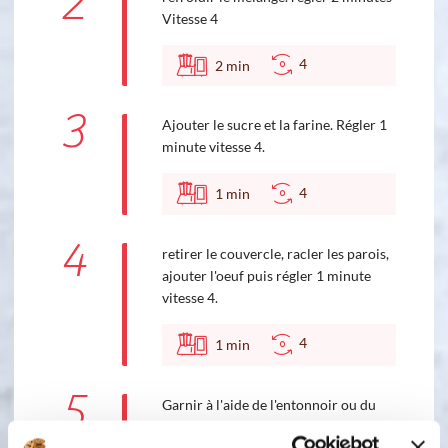
2
Vitesse 4
4
2
min
3
Ajouter le sucre et la farine. Régler 1
minute vitesse 4.
4
1
min
4
retirer le couvercle, racler les parois,
ajouter l'oeuf puis régler 1 minute
vitesse 4.
4
1
min
5
Garnir à l'aide de l'entonnoir ou du
pichet verseur les empreintes mini