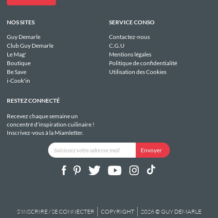
NOS SITES
SERVICE CONSO
Guy Demarle
Contactez-nous
Club Guy Demarle
C.G.U
Le Mag'
Mentions légales
Boutique
Politique de confidentialité
Be Save
Utilisation des Cookies
i-Cook'in
RESTEZ CONNECTÉ
Recevez chaque semaine un
concentré d'inspiration cuilinaire !
Inscrivez-vous à la Miamletter.
S'INSCRIRE / SE CONNECTER
COPYRIGHT
2026 © GUY DEMARLE