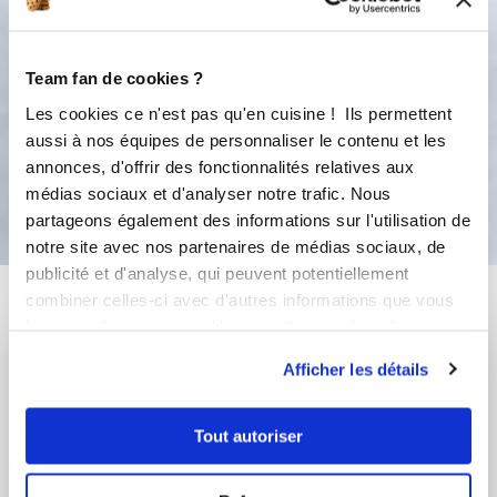
canelés. Réserver au frais pendant dix
minutes le temps de préchauffer le
four à 200°C.Enfourner pour 35
minutes. Laisser reformer avant de
Team fan de cookies ?
démouler.
Les cookies ce n'est pas qu'en cuisine ! Ils permettent
aussi à nos équipes de personnaliser le contenu et les
annonces, d'offrir des fonctionnalités relatives aux
Bon appétit !
médias sociaux et d'analyser notre trafic. Nous
partageons également des informations sur l'utilisation de
notre site avec nos partenaires de médias sociaux, de
publicité et d'analyse, qui peuvent potentiellement
Vous aimerez aussi ...
combiner celles-ci avec d'autres informations que vous
leur avez fournies ou qu'ils ont collectées lors de votre
utilisation de leurs services.
Afficher les détails
Tout autoriser