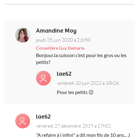
Amandine Moy
jeudi 25 juin 2020 à 21h50
Conseillère Guy Demarle
Bonjour.la cuisson c’est pour les gros ou les
petits?
lae62
vendredi 10 juin 2022 à 10h26
Pour les petits 😉
lae62
vendredi 27 décembre 2019 à 17h02
"A refaire à l infini" a dit mon fils de 10 ans... J