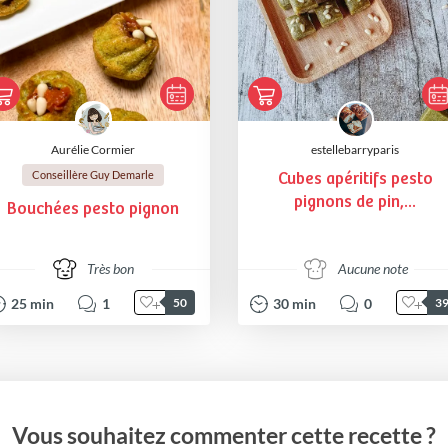
Aurélie Cormier
estellebarryparis
Conseillère Guy Demarle
Cubes apéritifs pesto
pignons de pin,...
Bouchées pesto pignon
Très bon
Aucune note
25
min
1
30
min
0
50
3
Vous souhaitez commenter cette recette ?