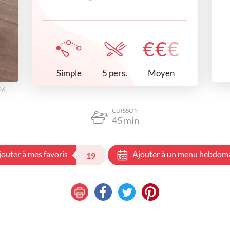
€
€
€
Simple
Moyen
5 pers.
26
CUISSON
45
min
jouter à mes favoris
Ajouter à un menu hebdom
19