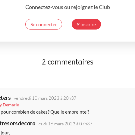
Connectez-vous ou rejoignez le Club
Se connecter
S'inscrire
2 commentaires
eters
vendredi 10 mars 2023 à 20h37
uy Demarle
t pour combien de cakes? Quelle empreinte ?
stresorsdecaro
jeudi 16 mars 2023 à 07h37
jour,