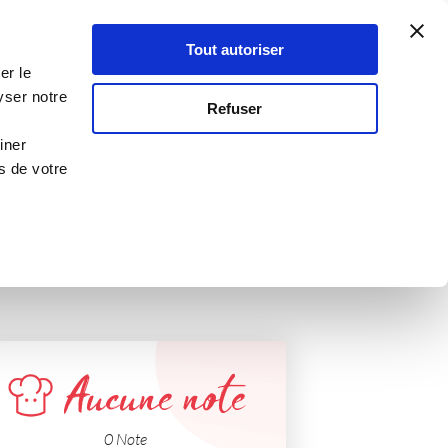
Atelier Culinaire
Le métier
Guy Demarle
Tout autoriser
Se connecter
S'inscrire
er le
yser notre
Refuser
Printemps
iner
s de votre
Aucune note
0 Note