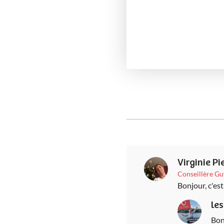
Virginie Pi
Conseillère G
Bonjour, c'es
le
Bon