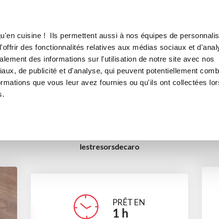
Canofea
Borealia
LE MAG
LA BOUTIQUE
RECETTES
u'en cuisine ! Ils permettent aussi à nos équipes de personnalis
Cake italien
offrir des fonctionnalités relatives aux médias sociaux et d'anal
lement des informations sur l'utilisation de notre site avec nos
s
entrées
Batch cooking
Saveurs de nos régions
aux, de publicité et d'analyse, qui peuvent potentiellement comb
ormations que vous leur avez fournies ou qu'ils ont collectées lor
Pour recevoir
Cuisine du monde
s.
lestresorsdecaro
PRÊT EN
1
h