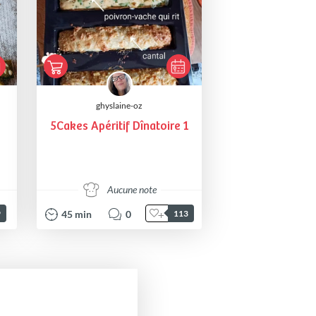
ghyslaine-oz
5Cakes Apéritif Dînatoire 1
Aucune note
45
min
0
9
113