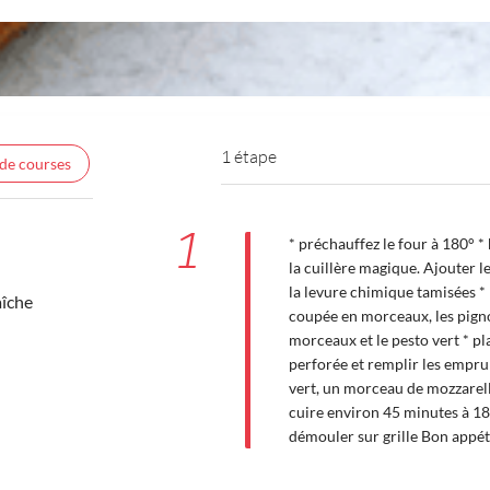
1 étape
 de courses
1
* préchauffez le four à 180° *
la cuillère magique. Ajouter l
la levure chimique tamisées * 
aîche
coupée en morceaux, les pign
morceaux et le pesto vert * pl
perforée et remplir les empru
vert, un morceau de mozzarell
cuire environ 45 minutes à 180
démouler sur grille Bon appéti