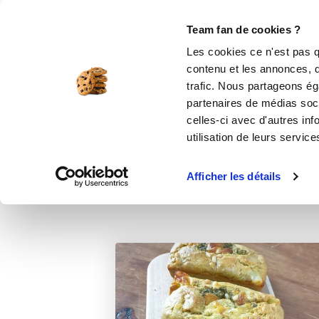
Le Club
i-Cook'in
Be Save
Boutique
Accueil
Recettes
Cake italien
Team fan de cookies ?
Les cookies ce n'est pas q
contenu et les annonces, d'
trafic. Nous partageons éga
apéritif
partenaires de médias soci
celles-ci avec d'autres inf
utilisation de leurs service
Afficher les détails