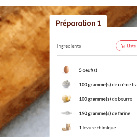
Préparation 1
Ingredients
Liste
5
oeuf(s)
100 gramme(s)
de crème fr
100 gramme(s)
de beurre
190 gramme(s)
de farine
1
levure chimique