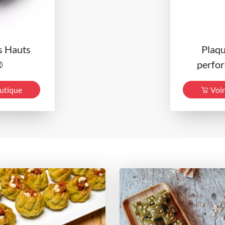
s Hauts
Plaq
®
perfor
outique
Voir