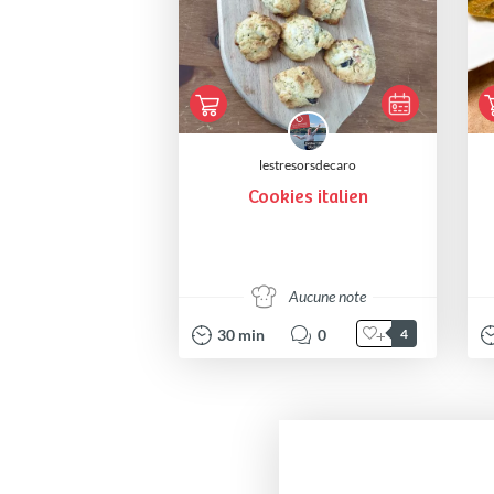
lestresorsdecaro
Cookies italien
Aucune note
30
min
0
4