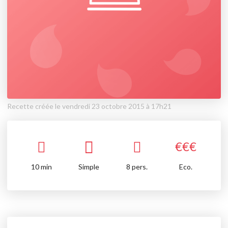
Recette créée le vendredi 23 octobre 2015 à 17h21
€
€
€
10
min
Simple
8 pers.
Eco.