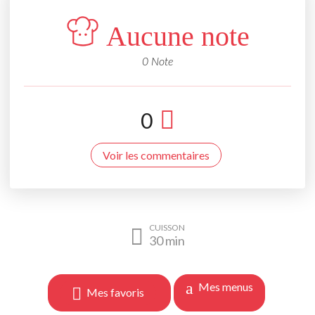
Aucune note
0 Note
0
Voir les commentaires
CUISSON
30
min
Mes menus
Mes favoris