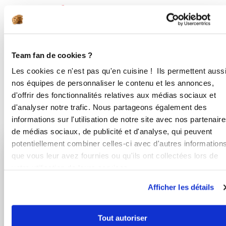
1
Mélangez le tout au batteur, versez
dans le moule à cake cannelé. Faite
cuire 180°, environ 30min.
Team fan de cookies ?
Bon appétit !
Les cookies ce n'est pas qu'en cuisine ! Ils permettent auss
nos équipes de personnaliser le contenu et les annonces,
d'offrir des fonctionnalités relatives aux médias sociaux et
d'analyser notre trafic. Nous partageons également des
informations sur l'utilisation de notre site avec nos partenair
Vous aimerez aussi ...
de médias sociaux, de publicité et d'analyse, qui peuvent
potentiellement combiner celles-ci avec d'autres information
que vous leur avez fournies ou qu'ils ont collectées lors de
Agnes Herter
sandrines_f1b5
votre utilisation de leurs services.
Conseillère Guy Demarle
Petits cakes apéritifs
Afficher les détails
La farandole de cakes
salés
Tout autoriser