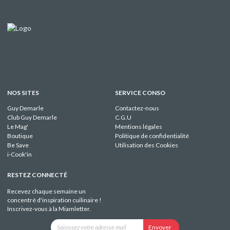
NOS SITES
SERVICE CONSO
Guy Demarle
Contactez-nous
Club Guy Demarle
C.G.U
Le Mag'
Mentions légales
Boutique
Politique de confidentialité
Be Save
Utilisation des Cookies
i-Cook'in
RESTEZ CONNECTÉ
Recevez chaque semaine un
concentré d'inspiration cuilinaire !
Inscrivez-vous à la Miamletter.