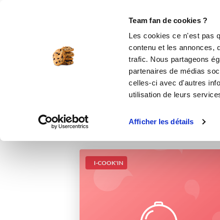
Le Club
i-Cook'in
Be Save
Boutique
Accueil
Recettes
cabillaud, riz à la fl
Team fan de cookies ?
Les cookies ce n'est pas q
contenu et les annonces, d'
trafic. Nous partageons éga
partenaires de médias soci
celles-ci avec d'autres inf
utilisation de leurs service
Afficher les détails
I-COOK'IN