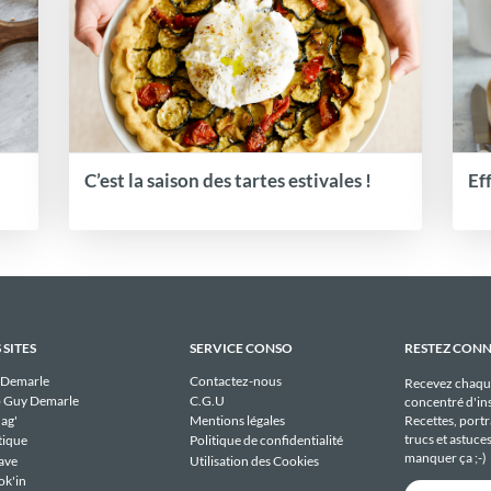
C’est la saison des tartes estivales !
Ef
 SITES
SERVICE CONSO
RESTEZ CON
 Demarle
Contactez-nous
Recevez chaqu
 Guy Demarle
C.G.U
concentré d'ins
Recettes, portra
ag'
Mentions légales
trucs et astuce
tique
Politique de confidentialité
manquer ça ;-)
ave
Utilisation des Cookies
ok'in