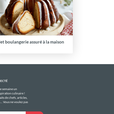
fet boulangerie assuré à la maison
NECTÉ
e semaine un
piration culinaire !
its de chefs, articles,
s... Vous ne voulez pas