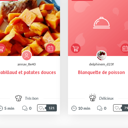
annav_8e40
delphinem_d23f
abillaud et patates douces
Blanquette de poisson
Très bon
Délicieux
5
min
0
10
min
0
121
7