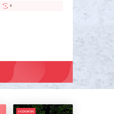
C
4
I-COOK'IN