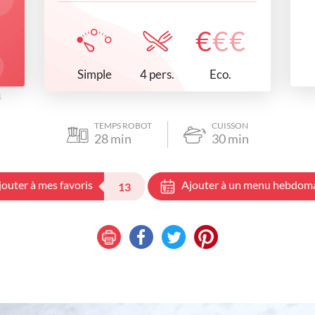
€
€
€
Simple
Eco.
4 pers.
4
TEMPS ROBOT
CUISSON
28
min
30
min
jouter à mes favoris
Ajouter à un menu hebdom
13