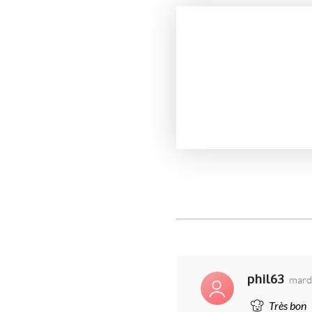
phil63
mard
Très bon