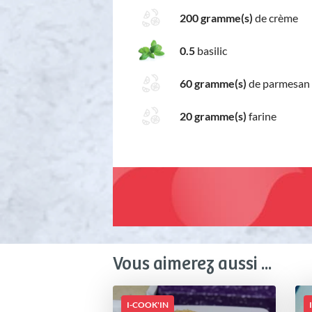
200 gramme(s)
de crème
0.5
basilic
60 gramme(s)
de parmesan
20 gramme(s)
farine
Vous aimerez aussi ...
I-COOK'IN