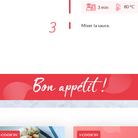
80 °
3
min
3
Mixer la sauce.
Bon appétit !
I-COOK'IN
I-COOK'IN