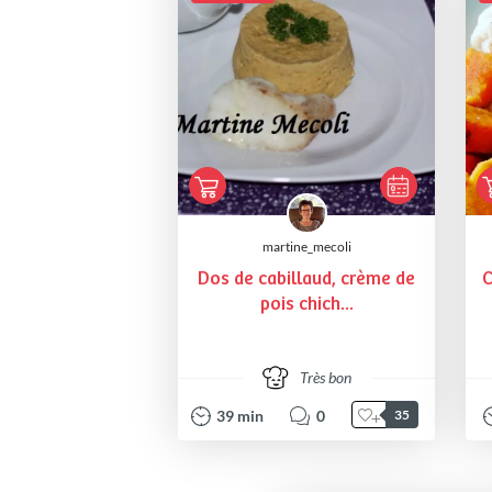
martine_mecoli
Dos de cabillaud, crème de
C
pois chich...
Très bon
39
min
0
35