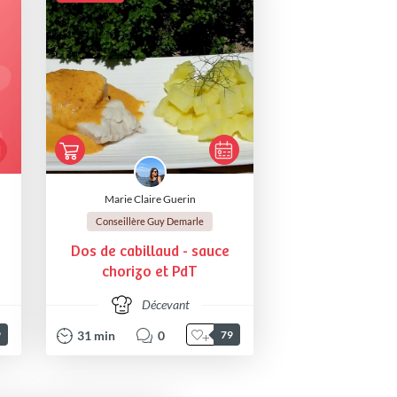
Marie Claire Guerin
Conseillère Guy Demarle
Dos de cabillaud - sauce
chorizo et PdT
Décevant
31
min
0
9
79