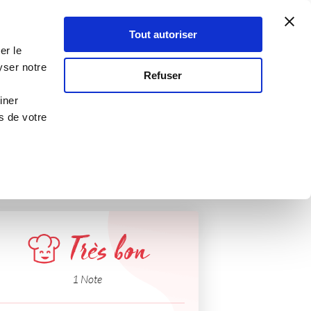
Atelier Culinaire
Le métier
Guy Demarle
Tout autoriser
Se connecter
S'inscrire
er le
yser notre
Refuser
iner
s de votre
Très bon
1 Note