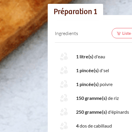
Préparation 1
Ingredients
Liste
1 litre(s)
d'eau
1 pincée(s)
d'sel
1 pincée(s)
poivre
150 gramme(s)
de riz
250 gramme(s)
d'épinards
4
dos de cabillaud