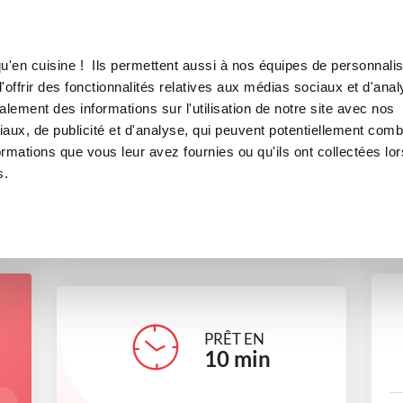
Canofea
Borealia
orentine
LE MAG
LA BOUTIQUE
RECETTES
u'en cuisine ! Ils permettent aussi à nos équipes de personnalis
cabillaud, riz à la florentine
offrir des fonctionnalités relatives aux médias sociaux et d'anal
lement des informations sur l'utilisation de notre site avec nos
plats
aux, de publicité et d'analyse, qui peuvent potentiellement comb
ormations que vous leur avez fournies ou qu'ils ont collectées lor
s.
delphinem_d23f
PRÊT EN
10
min