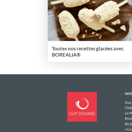
Toutes nos recettes glacées avec
BOREALIA®
NOS
Guy
Club
Le M
Bou
Be S
i-Co