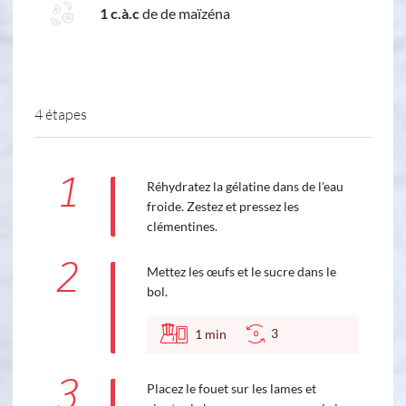
1 c.à.c
de de maïzéna
4 étapes
1
Réhydratez la gélatine dans de l'eau
froide. Zestez et pressez les
clémentines.
2
Mettez les œufs et le sucre dans le
bol.
3
1
min
3
Placez le fouet sur les lames et