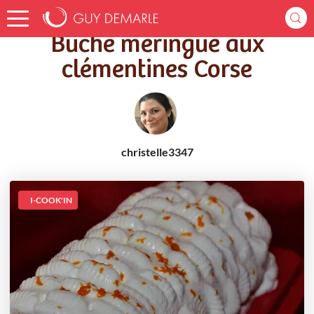
Accueil
Recettes
Bûche meringué aux clémentines Corse
Bûche meringué aux
clémentines Corse
christelle3347
I-COOK'IN