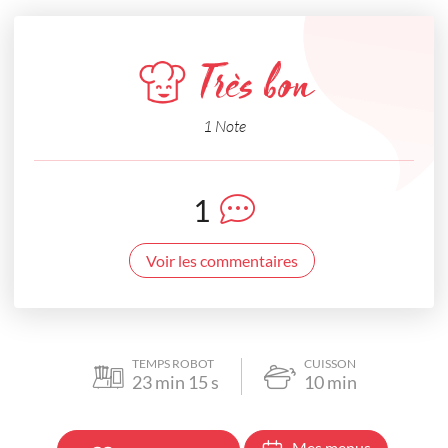
Très bon
1 Note
1
Voir les commentaires
TEMPS ROBOT
CUISSON
23
min
15
s
10
min
Mes menus