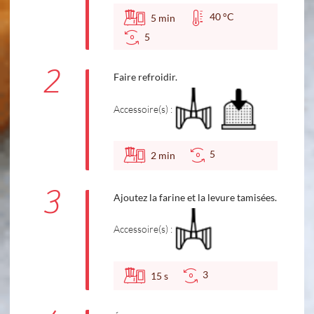
40 °C
5
min
5
2
Faire refroidir.
Accessoire(s) :
5
2
min
3
Ajoutez la farine et la levure tamisées.
Accessoire(s) :
3
15
s