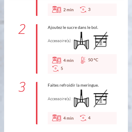
3
2
min
2
Ajoutez le sucre dans le bol.
Accessoire(s) :
50 °C
4
min
5
3
Faites refroidir la meringue.
Accessoire(s) :
4
4
min