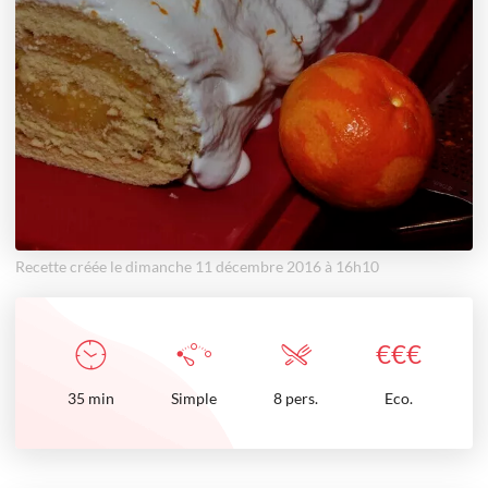
Recette créée le dimanche 11 décembre 2016 à 16h10
€
€
€
35
min
Simple
8 pers.
Eco.