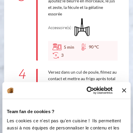
ajoutez le beurre en morceaux, le jus
et zeste, la fécule et la gélatine
essorée
Accessoire(s) :
90 °C
5
min
3
4
Versez dans un cul de poule, filmez au
contact et mettre au frigo après total
refroidissement. Une fois la crème
refroidi, garnir votre génoise.
meringue suisse
Team fan de cookies ?
Les cookies ce n'est pas qu'en cuisine ! Ils permettent
aussi à nos équipes de personnaliser le contenu et les
Ingredients
Liste de courses