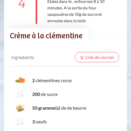
4
Étalez dans le , enfournez 8 à 10
minutes. A la sortie du four
saupoudrez de 10g de sucre et
enroulez dans la toile
Crème à la clémentine
Ingredients
Liste de courses
2
clémentines corse
200
de sucre
50 gramme(s)
de de beurre
3
oeufs