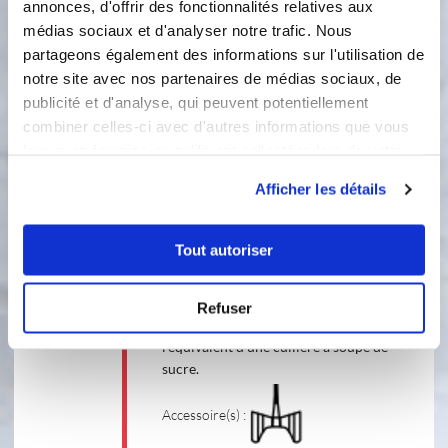
annonces, d'offrir des fonctionnalités relatives aux
médias sociaux et d'analyser notre trafic. Nous
partageons également des informations sur l'utilisation de
3
blanc d'oeufs
notre site avec nos partenaires de médias sociaux, de
publicité et d'analyse, qui peuvent potentiellement
170 gramme(s)
de de sucre
combiner celles-ci avec d'autres informations que vous
leur avez fournies ou qu'ils ont collectées lors de votre
utilisation de leurs services.
Afficher les détails
4 étapes
Tout autoriser
1
Placez le fouet sur les lames. Versez
Refuser
les blancs d’œufs dans le bol et
l'équivalent d'une cuillère à soupe de
sucre.
Accessoire(s) :