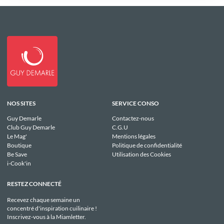
NOS SITES
SERVICE CONSO
Guy Demarle
Contactez-nous
Club Guy Demarle
C.G.U
Le Mag'
Mentions légales
Boutique
Politique de confidentialité
Be Save
Utilisation des Cookies
i-Cook'in
RESTEZ CONNECTÉ
Recevez chaque semaine un
concentré d'inspiration cuilinaire !
Inscrivez-vous à la Miamletter.