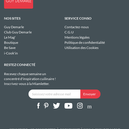
NOS SITES
SERVICE CONSO
Guy Demarle
Contactez-nous
Club Guy Demarle
C.G.U
Le Mag'
Mentions légales
Boutique
Politique de confidentialité
Be Save
Utilisation des Cookies
i-Cook'in
RESTEZ CONNECTÉ
Recevez chaque semaine un
concentré d'inspiration cuilinaire !
Inscrivez-vous à la Miamletter.