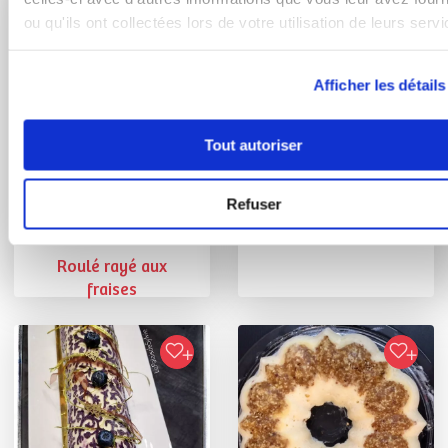
ou qu'ils ont collectées lors de votre utilisation de leurs servi
Royon Alexandra
Conseillère Guy Demarle
Afficher les détails
Triangles oréos
Tout autoriser
Royon Alexandra
Refuser
Conseillère Guy Demarle
Roulé rayé aux
fraises