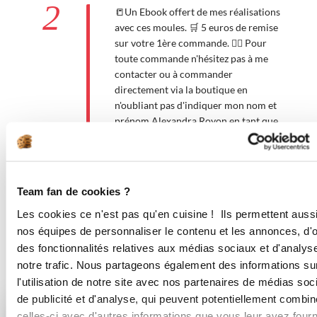
2
📒Un Ebook offert de mes réalisations
avec ces moules. 🛒 5 euros de remise
sur votre 1ère commande. 💁‍♀️ Pour
toute commande n'hésitez pas à me
contacter ou à commander
directement via la boutique en
n'oubliant pas d'indiquer mon nom et
prénom Alexandra Royon en tant que
conseillère. Rejoignez-moi ici :
https://www.facebook.com/groups/3565869
Team fan de cookies ?
Bon appétit !
Les cookies ce n'est pas qu'en cuisine ! Ils permettent auss
nos équipes de personnaliser le contenu et les annonces, d'of
des fonctionnalités relatives aux médias sociaux et d'analys
notre trafic. Nous partageons également des informations su
Vous aimerez aussi ...
l'utilisation de notre site avec nos partenaires de médias soc
de publicité et d'analyse, qui peuvent potentiellement combin
celles-ci avec d'autres informations que vous leur avez four