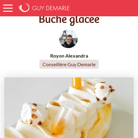
Accueil
Recettes
Bûche glacée
Bûche glacée
Royon Alexandra
Conseillère Guy Demarle