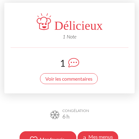
Délicieux
1 Note
1
Voir les commentaires
CONGÉLATION
6
h
Mes menus