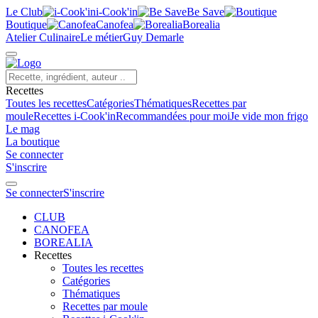
Le Club
i-Cook'in
Be Save
Boutique
Canofea
Borealia
Atelier Culinaire
Le métier
Guy Demarle
Recettes
Toutes les recettes
Catégories
Thématiques
Recettes par
moule
Recettes i-Cook'in
Recommandées pour moi
Je vide mon frigo
Le mag
La boutique
Se connecter
S'inscrire
Se connecter
S'inscrire
CLUB
CANOFEA
BOREALIA
Recettes
Toutes les recettes
Catégories
Thématiques
Recettes par moule