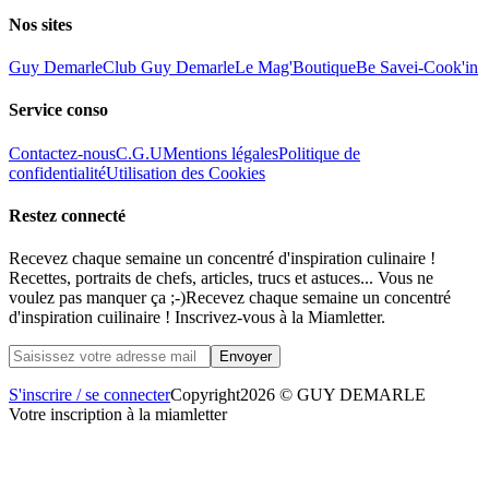
Nos sites
Guy Demarle
Club Guy Demarle
Le Mag'
Boutique
Be Save
i-Cook'in
Service conso
Contactez-nous
C.G.U
Mentions légales
Politique de
confidentialité
Utilisation des Cookies
Restez connecté
Recevez chaque semaine un concentré d'inspiration culinaire !
Recettes, portraits de chefs, articles, trucs et astuces... Vous ne
voulez pas manquer ça ;-)
Recevez chaque semaine un concentré
d'inspiration cuilinaire ! Inscrivez-vous à la Miamletter.
S'inscrire / se connecter
Copyright
2026 © GUY DEMARLE
Votre inscription à la miamletter