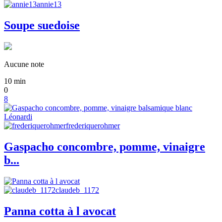
annie13
Soupe suedoise
Aucune note
10
min
0
8
frederiquerohmer
Gaspacho concombre, pomme, vinaigre
b...
claudeb_1172
Panna cotta à l avocat