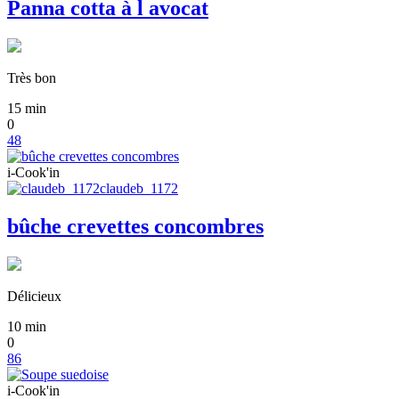
Panna cotta à l avocat
Très bon
15
min
0
48
i-Cook'in
claudeb_1172
bûche crevettes concombres
Délicieux
10
min
0
86
i-Cook'in