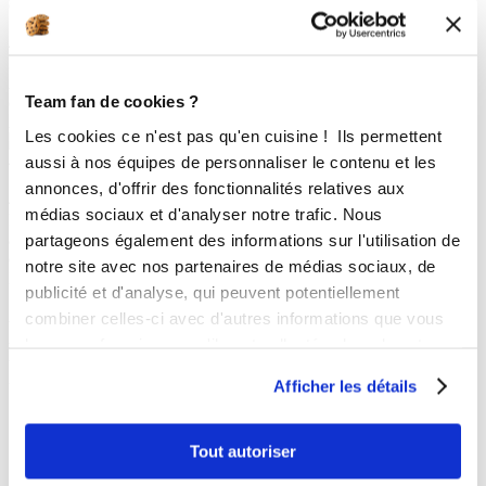
curry, sel, poivre. Mixer
15
s
4
3
Ajouter le poisson coupé en morceaux de 2 cms, les crevettes et le
Team fan de cookies ?
contenu de l'assiette.
Accessoire(s) :
Les cookies ce n'est pas qu'en cuisine ! Ils permettent
aussi à nos équipes de personnaliser le contenu et les
45
s
5
annonces, d'offrir des fonctionnalités relatives aux
4
médias sociaux et d'analyser notre trafic. Nous
Mettre la préparation dans le moule bûche. Mettre à cuire 50 minutes
partageons également des informations sur l'utilisation de
à 180°. Laissez refroidir et dressez sur le plat de service. Servir tiède
ou froid.
notre site avec nos partenaires de médias sociaux, de
Bon appétit !
publicité et d'analyse, qui peuvent potentiellement
combiner celles-ci avec d'autres informations que vous
Les bons produits pour réussir
leur avez fournies ou qu'ils ont collectées lors de votre
la recette
utilisation de leurs services.
Afficher les détails
Tout autoriser
Moule à bûche OHRA®