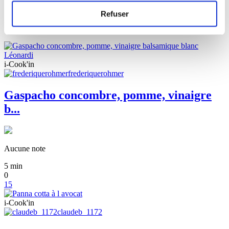
Voir sur la boutique
Refuser
Vous aimerez aussi ...
i-Cook'in
frederiquerohmer
Gaspacho concombre, pomme, vinaigre
b...
Aucune note
5
min
0
15
i-Cook'in
claudeb_1172