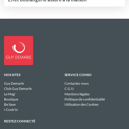
NOS SITES
SERVICE CONSO
Guy Demarle
Contactez-nous
Club Guy Demarle
C.G.U
Le Mag'
Mentions légales
Boutique
Politique de confidentialité
Be Save
Utilisation des Cookies
i-Cook'in
RESTEZ CONNECTÉ