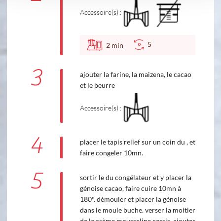
Accessoire(s) :
5
2
min
3
ajouter la farine, la maizena, le cacao
et le beurre
Accessoire(s) :
4
placer le tapis relief sur un coin du , et
faire congeler 10mn.
5
sortir le du congélateur et y placer la
génoise cacao, faire cuire 10mn à
180°. démouler et placer la génoise
dans le moule buche. verser la moitier
de la crème mousseline cassis, ajouter