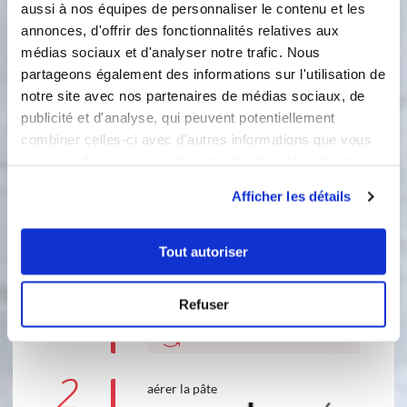
aussi à nos équipes de personnaliser le contenu et les
20 gramme(s)
beurre
annonces, d'offrir des fonctionnalités relatives aux
médias sociaux et d'analyser notre trafic. Nous
partageons également des informations sur l'utilisation de
notre site avec nos partenaires de médias sociaux, de
5 étapes
publicité et d'analyse, qui peuvent potentiellement
combiner celles-ci avec d'autres informations que vous
leur avez fournies ou qu'ils ont collectées lors de votre
1
utilisation de leurs services.
placer le fouet sur les lames du i-
Afficher les détails
cook'in et verser les oeufs et le sucre
Accessoire(s) :
Tout autoriser
Refuser
40 °C
5
min
5
2
aérer la pâte