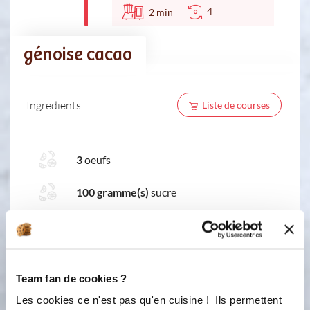
4
2
min
génoise cacao
Ingredients
Liste de courses
3
oeufs
100 gramme(s)
sucre
50 gramme(s)
de de cacao en poudre non
sucré
50 gramme(s)
farine
Team fan de cookies ?
20 gramme(s)
de Maïzena
Les cookies ce n'est pas qu'en cuisine ! Ils permettent