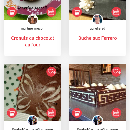
martine_mecoli
aurelie_sd
Cronuts au chocolat
Bûche aux Ferrero
au four
Emilie Martinez-Guillaume
Emilie Martinez-Guillaume