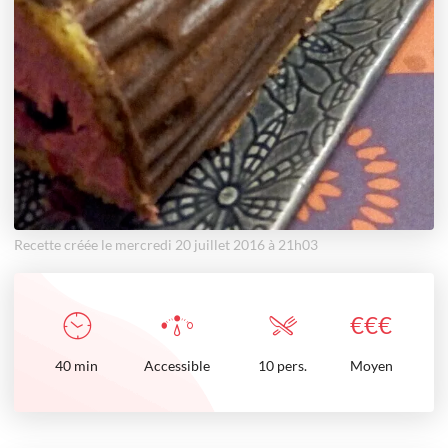
Recette créée le mercredi 20 juillet 2016 à 21h03
€
€
€
40
min
Accessible
10 pers.
Moyen