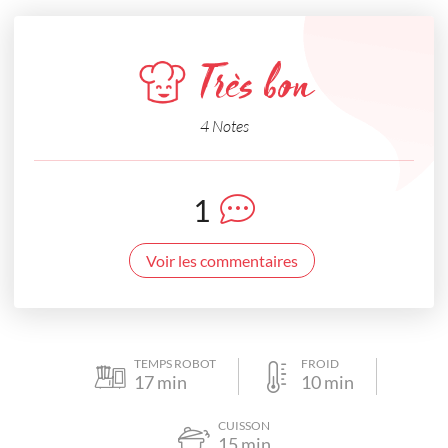
Très bon
4 Notes
1
Voir les commentaires
TEMPS ROBOT
FROID
17
min
10
min
CUISSON
15
min