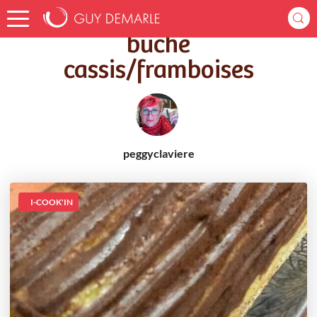
Accueil
Recettes
buche cassis/framboises
buche
cassis/framboises
peggyclaviere
I-COOK'IN