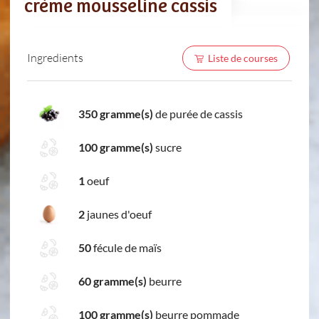
crème mousseline cassis
Ingredients
Liste de courses
350 gramme(s)
de purée de cassis
100 gramme(s)
sucre
1
oeuf
2
jaunes d'oeuf
50
fécule de maïs
60 gramme(s)
beurre
100 gramme(s)
beurre pommade