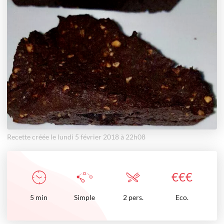
Recette créée le lundi 5 février 2018 à 22h08
€
€
€
5
min
Simple
2 pers.
Eco.