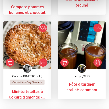
praliné
Compote pommes
bananes et chocolat
Corinne BINET (Ottoki)
fannyr_9295
Conseillère Guy Demarle
Pâte à tartiner
praliné-carambar
Mini-tartelettes à
l'okara d'amande -...