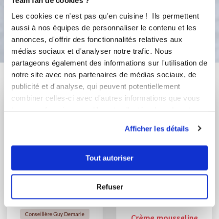
Team fan de cookies ?
Les cookies ce n'est pas qu'en cuisine ! Ils permettent
Bon appétit !
aussi à nos équipes de personnaliser le contenu et les
annonces, d'offrir des fonctionnalités relatives aux
médias sociaux et d'analyser notre trafic. Nous
partageons également des informations sur l'utilisation de
Vous aimerez aussi ...
notre site avec nos partenaires de médias sociaux, de
publicité et d'analyse, qui peuvent potentiellement
combiner celles-ci avec d'autres informations que vous
leur avez fournies ou qu'ils ont collectées lors de votre
utilisation de leurs services.
Afficher les détails
Tout autoriser
Refuser
Katherine Morice
minipouce
Conseillère Guy Demarle
Crème mousseline