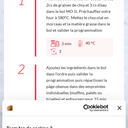
1
2cs de graines de chia et 3 cs d’eau
dans le bol MO 1l. Préchauffez votre
four à 180°C. Mettez le chocolat en
morceau et la matière grasse dans le
bol et valider la programmation
40 °C
3
min
3
2
Ajoutez les ingrédients dans le bol
dans l’ordre puis valider la
programmation puis répartissez la
pâge obenue dans des empreintes
individuelles (muffins, palets ou
triagles) et enfournez pour 15 min.
Servez tiède ou froid
4
2
min