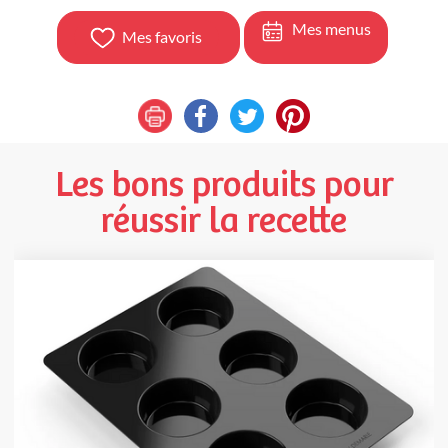
Mes menus
Mes favoris
Les bons produits pour
réussir la recette