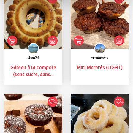
chan74
virginiebro
Gâteau à la compote
Mini Marbrés (LIGHT)
(sans sucre, sans...