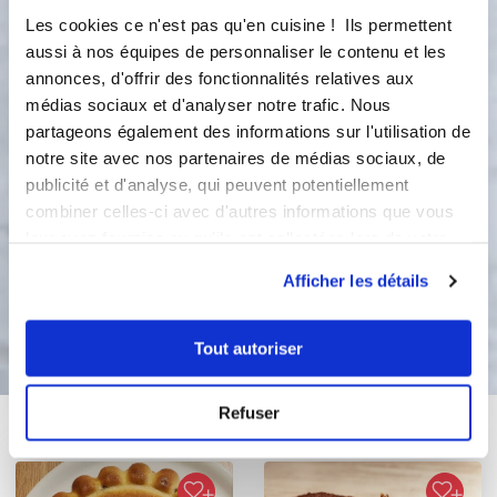
Enfournez pour 20 min à 180°C.
Les cookies ce n'est pas qu'en cuisine ! Ils permettent
Personnellement je le fais la veille
aussi à nos équipes de personnaliser le contenu et les
pour le lendemain et je le laisse une
annonces, d'offrir des fonctionnalités relatives aux
nuit au frais!. Je double également les
médias sociaux et d'analyser notre trafic. Nous
quantités pour un gros brownie
partageons également des informations sur l'utilisation de
famille nombreuse!. On peut le servir
notre site avec nos partenaires de médias sociaux, de
avec une crème anglaise...
publicité et d'analyse, qui peuvent potentiellement
combiner celles-ci avec d'autres informations que vous
3
40
s
leur avez fournies ou qu'ils ont collectées lors de votre
utilisation de leurs services.
Afficher les détails
Bon appétit !
Tout autoriser
Refuser
Vous aimerez aussi ...