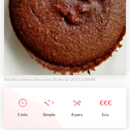
Recette créée le dimanche 26 février 2017 à 08h48
€
€
€
5
min
Simple
8 pers.
Eco.