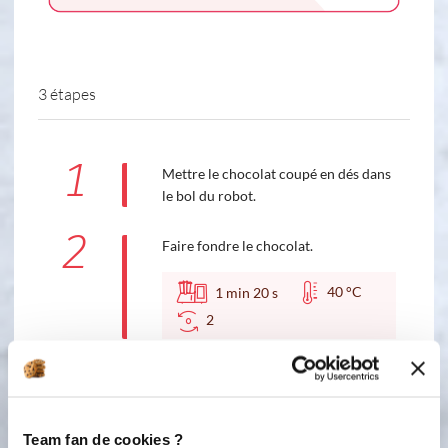
3 étapes
1
Mettre le chocolat coupé en dés dans
le bol du robot.
2
Faire fondre le chocolat.
40 °C
1
min
20
s
2
3
Ajoutez la compote, la poudre
d'amandes, ruits secs, oeufs et farine
et mélangez le tout. Versez dans le
Team fan de cookies ?
moule grand rond ou tablette.