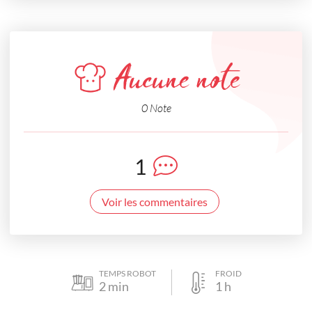
Aucune note
0 Note
1
Voir les commentaires
TEMPS ROBOT
FROID
2
min
1
h