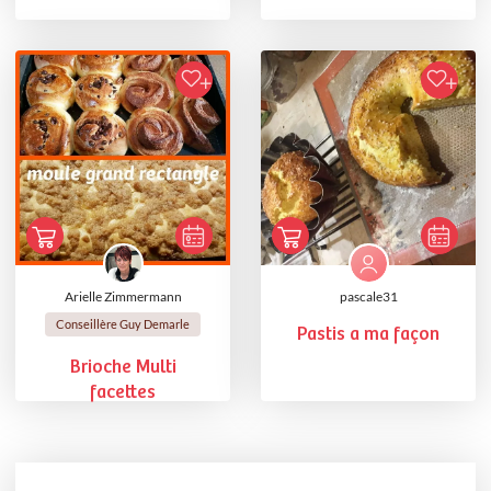
Arielle Zimmermann
pascale31
Conseillère Guy Demarle
Pastis a ma façon
Brioche Multi
facettes