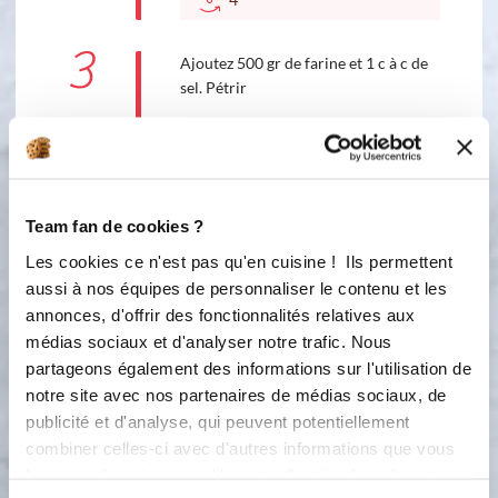
3
Ajoutez 500 gr de farine et 1 c à c de
sel. Pétrir
3
3
min
30
s
4
Faire lever la pâte dans le bol pendant
Team fan de cookies ?
1h15. Une fois la pâte levée diviser la
pâte en 3 pâton, puis les rouler en
Les cookies ce n'est pas qu'en cuisine ! Ils permettent
colombins. Former la tresse sur la
aussi à nos équipes de personnaliser le contenu et les
toile de cuisson. Laisser lever la pâte
annonces, d'offrir des fonctionnalités relatives aux
une deuxième fois pendant 1h sous
médias sociaux et d'analyser notre trafic. Nous
un torchon. Mélangez 10ml de lait et
partageons également des informations sur l'utilisation de
un jaune d'oeuf et badigeonner votre
notre site avec nos partenaires de médias sociaux, de
brioche avec un pinceau. Cuire 30mn
publicité et d'analyse, qui peuvent potentiellement
à 180 degré
combiner celles-ci avec d'autres informations que vous
leur avez fournies ou qu'ils ont collectées lors de votre