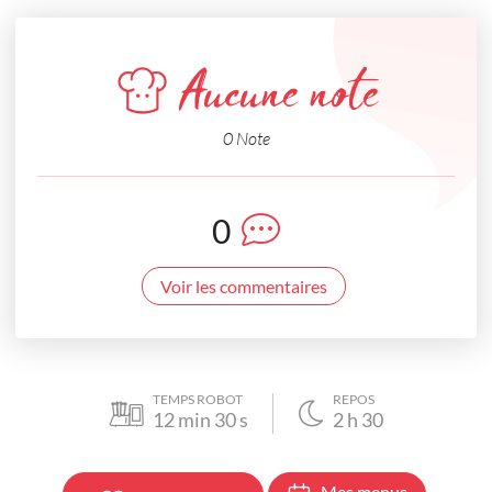
Aucune note
0 Note
0
Voir les commentaires
TEMPS ROBOT
REPOS
12
min
30
s
2
h
30
Mes menus