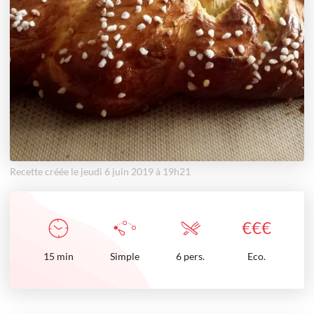
Recette créée le jeudi 6 juin 2019 à 19h21
€
€
€
15
min
Simple
6 pers.
Eco.