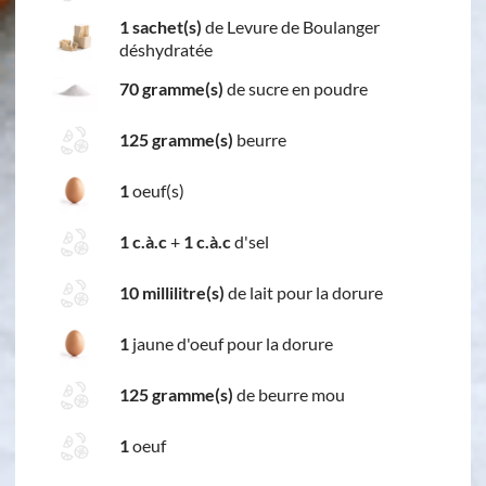
1 sachet(s)
de Levure de Boulanger
déshydratée
70 gramme(s)
de sucre en poudre
125 gramme(s)
beurre
1
oeuf(s)
1 c.à.c
+
1 c.à.c
d'sel
10 millilitre(s)
de lait pour la dorure
1
jaune d'oeuf pour la dorure
125 gramme(s)
de beurre mou
1
oeuf