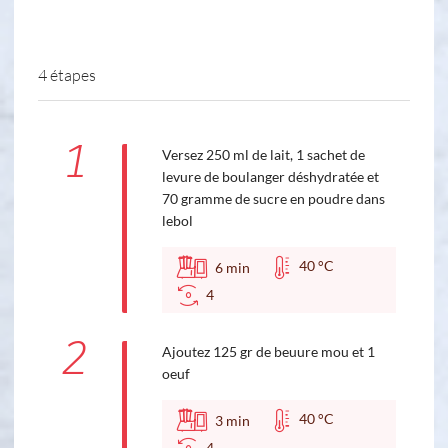
4 étapes
1
Versez 250 ml de lait, 1 sachet de
levure de boulanger déshydratée et
70 gramme de sucre en poudre dans
lebol
40 °C
6
min
4
2
Ajoutez 125 gr de beuure mou et 1
oeuf
40 °C
3
min
4