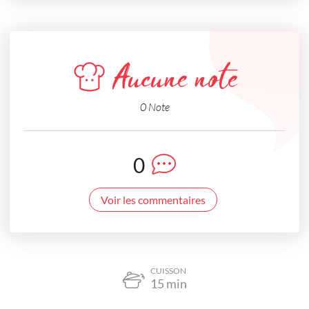
Aucune note
0 Note
0
Voir les commentaires
CUISSON
15
min