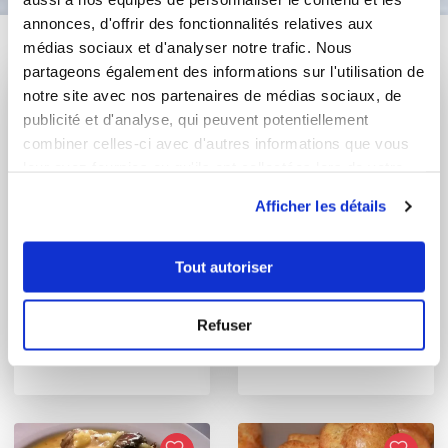
annonces, d'offrir des fonctionnalités relatives aux
Vous aimerez aussi ...
médias sociaux et d'analyser notre trafic. Nous
partageons également des informations sur l'utilisation de
notre site avec nos partenaires de médias sociaux, de
publicité et d'analyse, qui peuvent potentiellement
combiner celles-ci avec d'autres informations que vous
leur avez fournies ou qu'ils ont collectées lors de votre
utilisation de leurs services.
Afficher les détails
Tout autoriser
rose-mariebriec85
mario-m
Refuser
Rillettes de
Anchoïade thonnées
maquereau curcuma