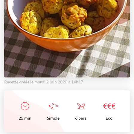
Recette créée le mardi 2 juin 2020 à 14h17
€
€
€
25
min
Simple
6 pers.
Eco.