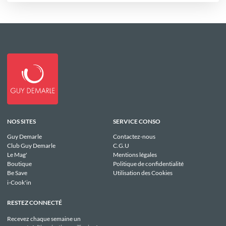
NOS SITES
SERVICE CONSO
Guy Demarle
Contactez-nous
Club Guy Demarle
C.G.U
Le Mag'
Mentions légales
Boutique
Politique de confidentialité
Be Save
Utilisation des Cookies
i-Cook'in
RESTEZ CONNECTÉ
Recevez chaque semaine un