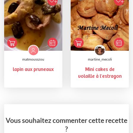
matmousszou
martine_mecoli
lapin aux pruneaux
Mini cakes de
volaille à l'estragon
Vous souhaitez commenter cette recette
?