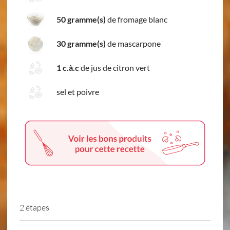
50 gramme(s)
de fromage blanc
30 gramme(s)
de mascarpone
1 c.à.c
de jus de citron vert
sel et poivre
2 étapes