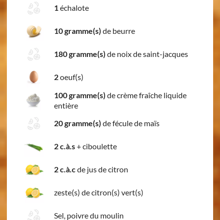
1
échalote
10 gramme(s)
de beurre
180 gramme(s)
de noix de saint-jacques
2
oeuf(s)
100 gramme(s)
de crème fraîche liquide
entière
20 gramme(s)
de fécule de maïs
2 c.à.s
+
ciboulette
2 c.à.c
de jus de citron
zeste(s) de citron(s) vert(s)
Sel, poivre du moulin