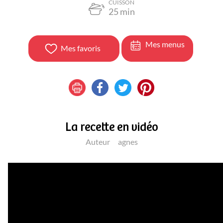
CUISSON
25
min
Mes menus
Mes favoris
La recette en vidéo
Auteur
agnes