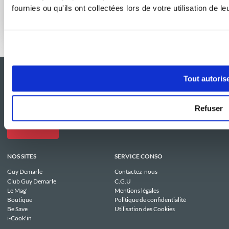
fournies ou qu'ils ont collectées lors de votre utilisation de l
Effet boulangerie assuré à la maison
Tout autoris
Refuser
NOS SITES
SERVICE CONSO
Guy Demarle
Contactez-nous
Club Guy Demarle
C.G.U
Le Mag'
Mentions légales
Boutique
Politique de confidentialité
Be Save
Utilisation des Cookies
i-Cook'in