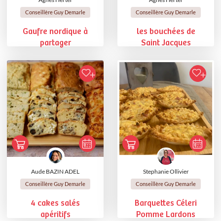
Conseillère Guy Demarle
Conseillère Guy Demarle
Gaufre nordique à
les bouchées de
partager
Saint Jacques
Aude BAZIN ADEL
Stephanie Ollivier
Conseillère Guy Demarle
Conseillère Guy Demarle
4 cakes salés
Barquettes Céleri
apéritifs
Pomme Lardons