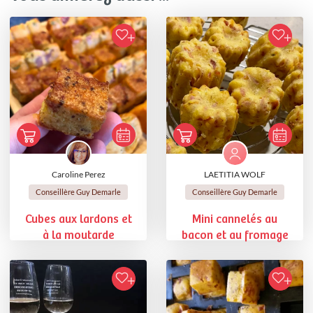
Caroline Perez
LAETITIA WOLF
Conseillère Guy Demarle
Conseillère Guy Demarle
Cubes aux lardons et
Mini cannelés au
à la moutarde
bacon et au fromage