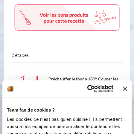
2 étapes
1
Préchauffer le four à 180°. Couper les
knackis en 48 morceaux. Dans un bol,
mélanger les oeufs avec l’huile et le
lait. Ajouter la farine et la levure. Bien
Mélanger. Ajouter les épices, saler et
Team fan de cookies ?
le fromage râpé. Bien mélanger.
Déposer le moule 48 cubes sur une
Les cookies ce n'est pas qu'en cuisine ! Ils permettent
plaque de cuisson. Remplir les
aussi à nos équipes de personnaliser le contenu et les
empreintes au ¾ et déposer un
annonces, d'offrir des fonctionnalités relatives aux