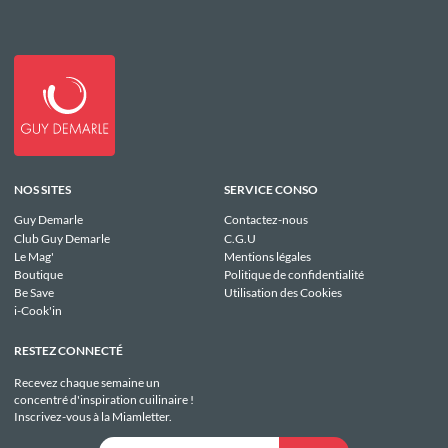
NOS SITES
SERVICE CONSO
Guy Demarle
Contactez-nous
Club Guy Demarle
C.G.U
Le Mag'
Mentions légales
Boutique
Politique de confidentialité
Be Save
Utilisation des Cookies
i-Cook'in
RESTEZ CONNECTÉ
Recevez chaque semaine un
concentré d'inspiration cuilinaire !
Inscrivez-vous à la Miamletter.