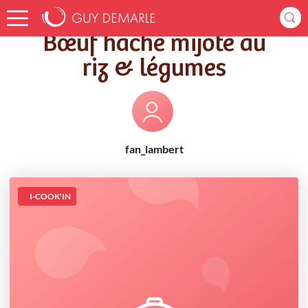
Accueil
Recettes
Bœuf haché mijoté au riz & légumes
Bœuf haché mijoté au
riz & légumes
fan_lambert
I-COOK'IN