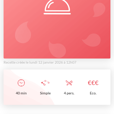
Recette créée le lundi 12 janvier 2026 à 12h07
€
€
€
40
min
Simple
4 pers.
Eco.