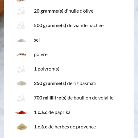
20 gramme(s)
d'huile d’olive
500 gramme(s)
de viande hachée
sel
poivre
1
poivron(s)
250 gramme(s)
de riz basmati
700 millilitre(s)
de bouillon de volaille
1 c.à.c
de paprika
1 c.à.c
de herbes de provence