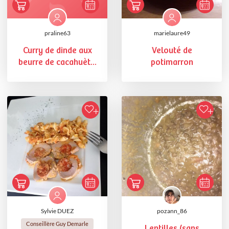
praline63
marielaure49
Curry de dinde aux
Velouté de
beurre de cacahuèt...
potimarron
Sylvie DUEZ
pozann_86
Conseillère Guy Demarle
Lentilles (sans