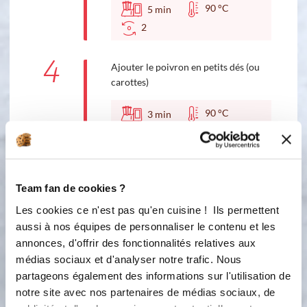
90 °C
5
min
2
4
Ajouter le poivron en petits dés (ou
carottes)
90 °C
3
min
2
5
Ajouter le riz rincé dans le bol en
inox, le bouillon, paprika et herbes
Team fan de cookies ?
Les cookies ce n'est pas qu'en cuisine ! Ils permettent
Accessoire(s) :
aussi à nos équipes de personnaliser le contenu et les
annonces, d'offrir des fonctionnalités relatives aux
médias sociaux et d'analyser notre trafic. Nous
100 °C
20
min
partageons également des informations sur l'utilisation de
1
notre site avec nos partenaires de médias sociaux, de