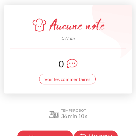
Aucune note
0 Note
0
Voir les commentaires
TEMPS ROBOT
36
min
10
s
Mes menus