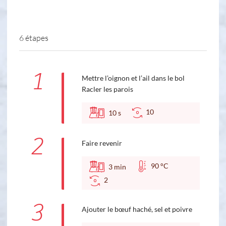
6 étapes
1
Mettre l’oignon et l’ail dans le bol
Racler les parois
10
10
s
2
Faire revenir
90 °C
3
min
2
3
Ajouter le bœuf haché, sel et poivre