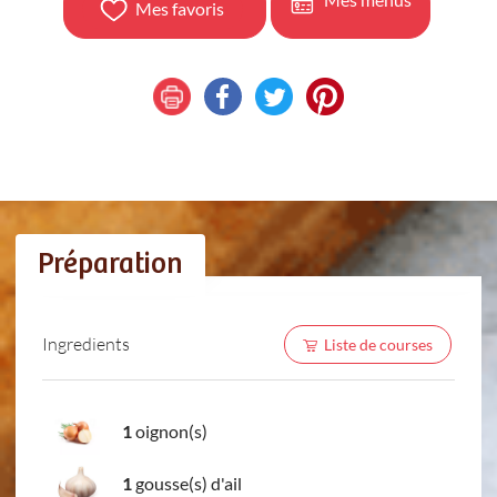
Mes favoris
Préparation
Ingredients
Liste de courses
1
oignon(s)
1
gousse(s) d'ail