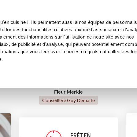
Canofea
Borealia
ickers
LE MAG
LA BOUTIQUE
RECETTES
u'en cuisine ! Ils permettent aussi à nos équipes de personnalis
Barquettes façon Snickers
offrir des fonctionnalités relatives aux médias sociaux et d'anal
lement des informations sur l'utilisation de notre site avec nos
ts
Repas de fête
Tea time
Petits gourmands
Pour
aux, de publicité et d'analyse, qui peuvent potentiellement comb
ormations que vous leur avez fournies ou qu'ils ont collectées lor
Direction l'Amérique !
Pâques
Fête des mères
s.
Fleur Merkle
Conseillère Guy Demarle
PRÊT EN