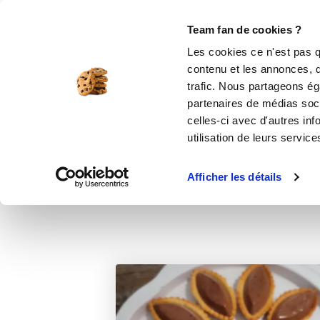
Le Club
i-Cook'in
Be Save
Boutique
Accueil
Recettes
Barquettes façon Sn
Team fan de cookies ?
Les cookies ce n'est pas q
contenu et les annonces, d'
trafic. Nous partageons éga
desser
partenaires de médias soci
celles-ci avec d'autres inf
utilisation de leurs service
Afficher les détails