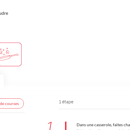
udre
1 étape
 de courses
1
Dans une casserole, faites cha