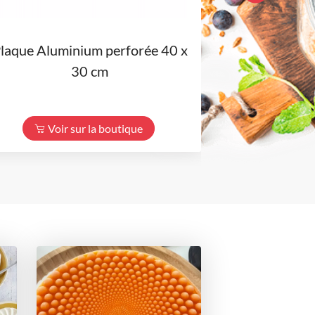
laque Aluminium perforée 40 x
Nappage 
30 cm
(Frescafr
Voir sur la boutique
Voir