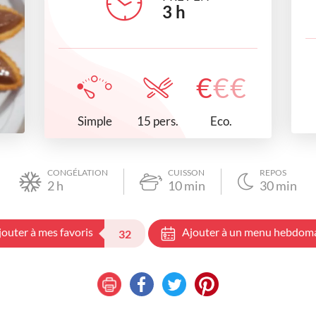
3
h
€
€
€
Simple
Eco.
15 pers.
CONGÉLATION
CUISSON
REPOS
2
h
10
min
30
min
jouter à mes favoris
Ajouter à un menu hebdom
32