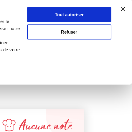
Atelier Culinaire
Le métier
Guy Demarle
Tout autoriser
Se connecter
S'inscrire
er le
yser notre
Refuser
 recevoir
iner
s de votre
Aucune note