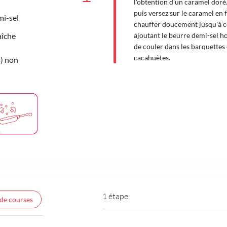
l'obtention d'un caramel doré.
puis versez sur le caramel en 
mi-sel
chauffer doucement jusqu'à ce
aîche
ajoutant le beurre demi-sel ho
de couler dans les barquettes
cacahuètes.
) non
1 étape
 de courses