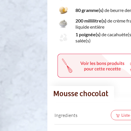
80 gramme(s)
de beurre de
200 millilitre(s)
de crème fr
liquide entière
1 poignée(s)
de cacahuète(s
salée(s)
Mousse chocolat
Ingredients
Liste