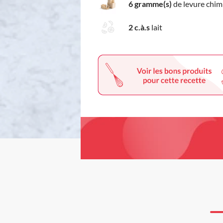
6 gramme(s)
de levure chim
2 c.à.s
lait