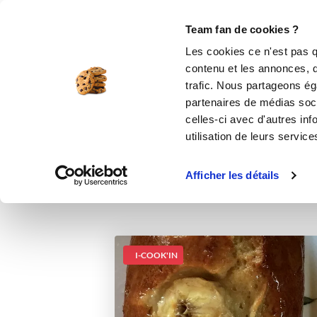
Le Club
i-Cook'in
Be Save
Boutique
Accueil
Recettes
banana cake
Team fan de cookies ?
Les cookies ce n'est pas q
contenu et les annonces, d'
trafic. Nous partageons éga
partenaires de médias soci
celles-ci avec d'autres inf
utilisation de leurs service
Afficher les détails
I-COOK'IN