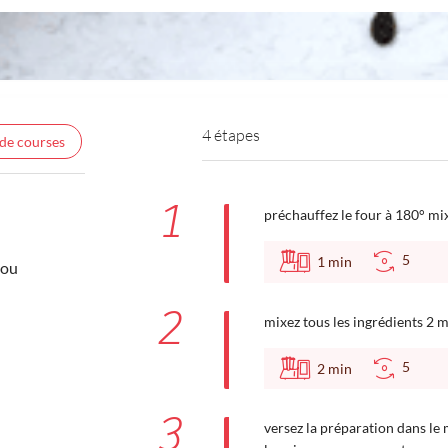
4 étapes
 de courses
1
préchauffez le four à 180° mi
5
1
min
mou
2
mixez tous les ingrédients 2 m
5
2
min
3
versez la préparation dans le 