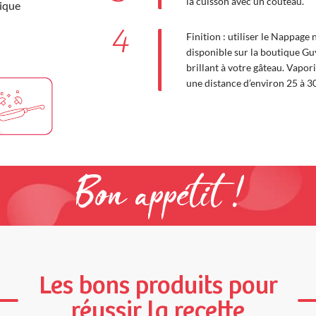
la cuisson avec un couteau.
ique
4
Finition : utiliser le Nappage
disponible sur la boutique G
brillant à votre gâteau. Vapo
une distance d’environ 25 à 30
Bon appétit !
Les bons produits pour
réussir la recette