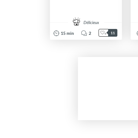
Délicieux
15
min
2
11