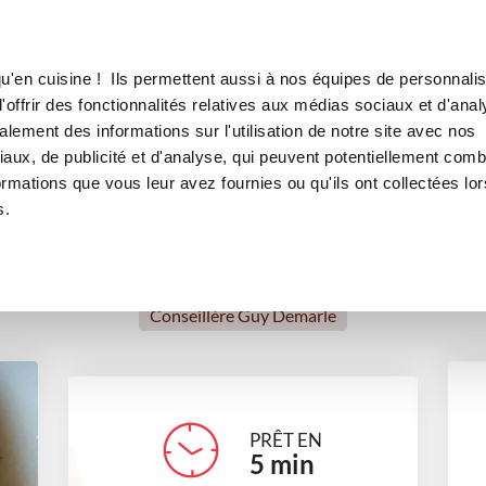
Canofea
Borealia
LE MAG
LA BOUTIQUE
RECETTES
u'en cuisine ! Ils permettent aussi à nos équipes de personnalis
banana cake
offrir des fonctionnalités relatives aux médias sociaux et d'anal
lement des informations sur l'utilisation de notre site avec nos
desserts
aux, de publicité et d'analyse, qui peuvent potentiellement comb
ormations que vous leur avez fournies ou qu'ils ont collectées lor
s.
Anne Soulard
Conseillère Guy Demarle
PRÊT EN
5
min