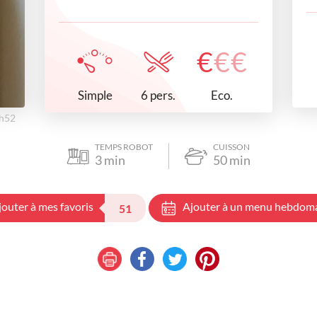
€
€
€
Simple
Eco.
6 pers.
8h52
TEMPS ROBOT
CUISSON
3
min
50
min
jouter à mes favoris
Ajouter à un menu hebdom
51