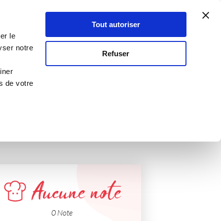
Atelier Culinaire
Le métier
Guy Demarle
Tout autoriser
Se connecter
S'inscrire
er le
yser notre
Refuser
iner
s de votre
Aucune note
0 Note