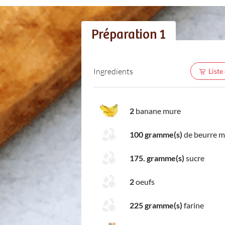
Préparation 1
Ingredients
Liste
2
banane mure
100 gramme(s)
de beurre 
175. gramme(s)
sucre
2
oeufs
225 gramme(s)
farine