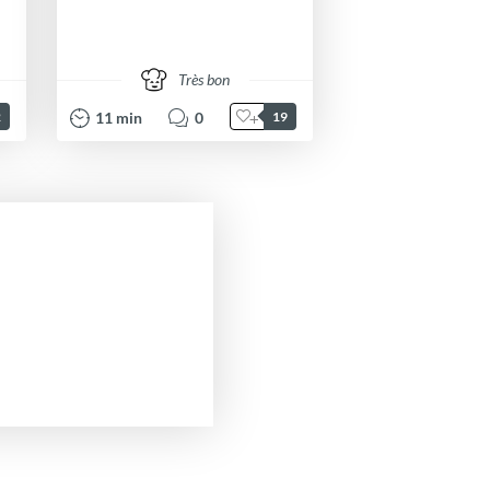
Très bon
11
min
0
2
19