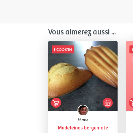
Vous aimerez aussi ...
I-COOK'IN
titiepa
Madeleines bergamote