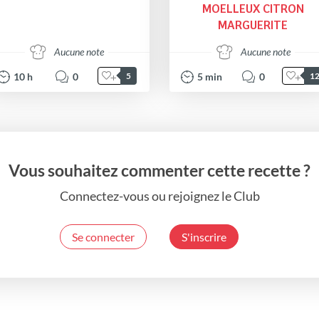
MOELLEUX CITRON
MARGUERITE
Aucune note
Aucune note
10
h
0
5
min
0
5
1
Vous souhaitez commenter cette recette ?
Connectez-vous ou rejoignez le Club
Se connecter
S'inscrire