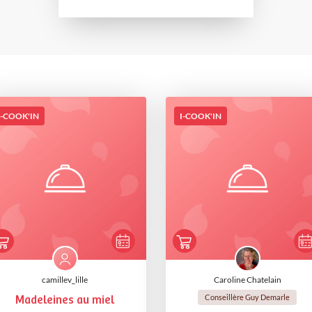
I-COOK'IN
I-COOK'IN
camillev_lille
Caroline Chatelain
Conseillère Guy Demarle
Madeleines au miel