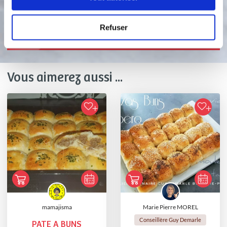
Bon appétit !
Refuser
Vous aimerez aussi ...
mamajisma
Marie Pierre MOREL
Conseillère Guy Demarle
PATE A BUNS