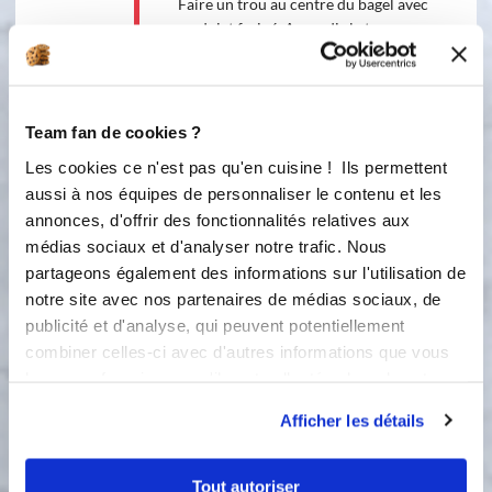
Faire un trou au centre du bagel avec
un doigt fariné. Agrandir le trou en
faisant tourner le bagel entre 2 doigts.
Le trou doit être large d'au moins 5-
6cm, il se referme vite. Pocher les
bagels, un par un, 1 minute de chaque
Team fan de cookies ?
côté. Ils vont gonfler. Les retirer avec
Les cookies ce n'est pas qu'en cuisine ! Ils permettent
une écumoire et les déposer sur un
aussi à nos équipes de personnaliser le contenu et les
linge pour absorber le surplus
annonces, d'offrir des fonctionnalités relatives aux
d'humidité. Recouvrir la plaque d'une
toile silpain. Si vous le voulez, vous
médias sociaux et d'analyser notre trafic. Nous
pouvez disposer un peu de maizena
partageons également des informations sur l'utilisation de
entre la toile et le bagel (facultatif
notre site avec nos partenaires de médias sociaux, de
avec la silpan). Déposer les bagels. Les
publicité et d'analyse, qui peuvent potentiellement
badigeonner au pinceau avec un
combiner celles-ci avec d'autres informations que vous
jaune d'oeuf + 1 filet d'eau ou avec du
leur avez fournies ou qu'ils ont collectées lors de votre
lait concentré en poudre dilué d'eau.
utilisation de leurs services.
Les parsemer de graines. Enfourner
Afficher les détails
pour 15mn. Les bagels doivent être
dorés.
Tout autoriser