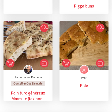
Pizza buns
Pablo Lopez Romero
gugu
Conseiller Guy Demarle
Pide
Pain turc généreux
Mmm...c flexibon !