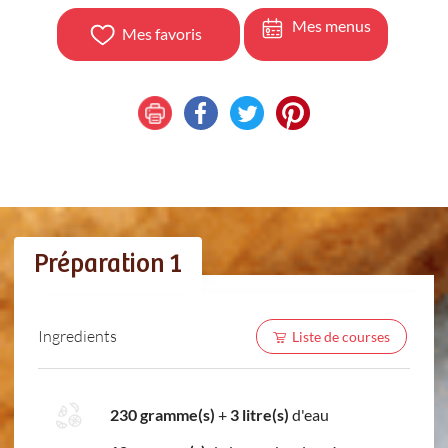
Mes menus
Mes favoris
Préparation 1
Ingredients
Liste de courses
230 gramme(s)
+
3 litre(s)
d'eau