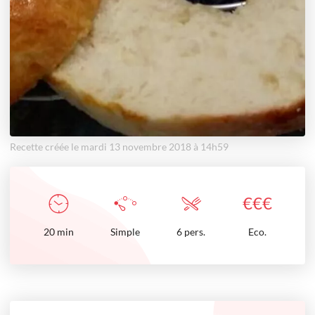
Recette créée le mardi 13 novembre 2018 à 14h59
€
€
€
20
min
Simple
6 pers.
Eco.