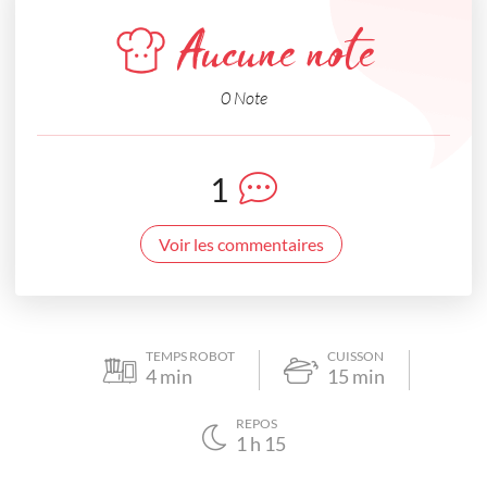
Aucune note
0 Note
1
Voir les commentaires
TEMPS ROBOT
CUISSON
4
min
15
min
REPOS
1
h
15