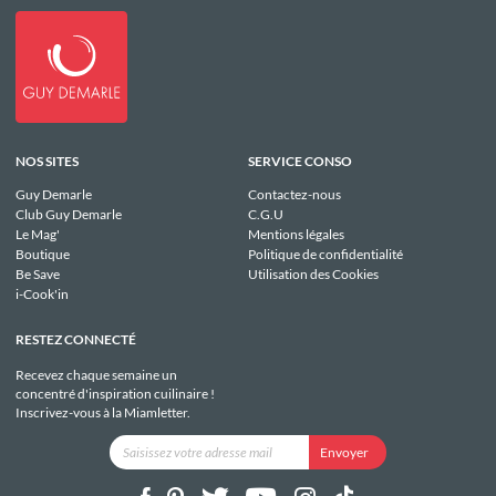
NOS SITES
SERVICE CONSO
Guy Demarle
Contactez-nous
Club Guy Demarle
C.G.U
Le Mag'
Mentions légales
Boutique
Politique de confidentialité
Be Save
Utilisation des Cookies
i-Cook'in
RESTEZ CONNECTÉ
Recevez chaque semaine un
concentré d'inspiration cuilinaire !
Inscrivez-vous à la Miamletter.