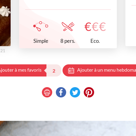
€
€
€
Simple
Eco.
8 pers.
h21
jouter à mes favoris
Ajouter à un menu hebdoma
2