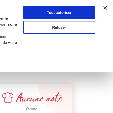
Atelier Culinaire
Le métier
Guy Demarle
Tout autoriser
Se connecter
S'inscrire
er le
yser notre
Refuser
traditionnelles
iner
s de votre
Aucune note
0 Note