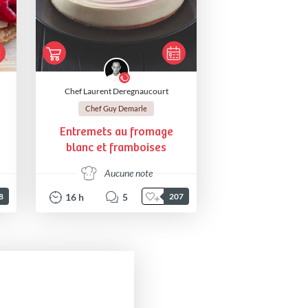
Chef Laurent Deregnaucourt
Chef Guy Demarle
s
Entremets au fromage
blanc et framboises
Aucune note
16
h
5
8
207