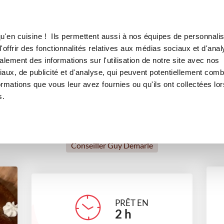
Canofea
Borealia
LE MAG
LA BOUTIQUE
RECETTES
u'en cuisine ! Ils permettent aussi à nos équipes de personnalis
Baba au rhum
offrir des fonctionnalités relatives aux médias sociaux et d'anal
lement des informations sur l'utilisation de notre site avec nos
Anniversaire
Repas de fête
Pour recevoir
Recettes 
aux, de publicité et d'analyse, qui peuvent potentiellement comb
ormations que vous leur avez fournies ou qu'ils ont collectées lor
s.
Stéphanie Goncalves
Conseiller Guy Demarle
PRÊT EN
2
h