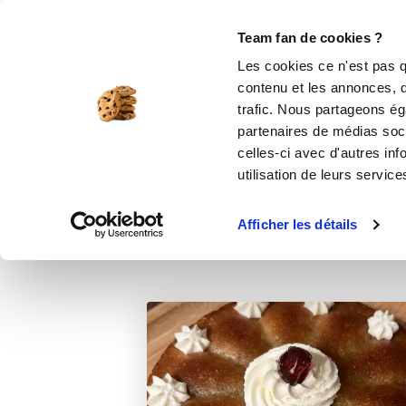
Le Club
i-Cook'in
Be Save
Boutique
Accueil
Recettes
Baba au rhum
Team fan de cookies ?
Les cookies ce n'est pas q
contenu et les annonces, d'
trafic. Nous partageons éga
desserts
partenaires de médias soci
celles-ci avec d'autres inf
utilisation de leurs service
Afficher les détails