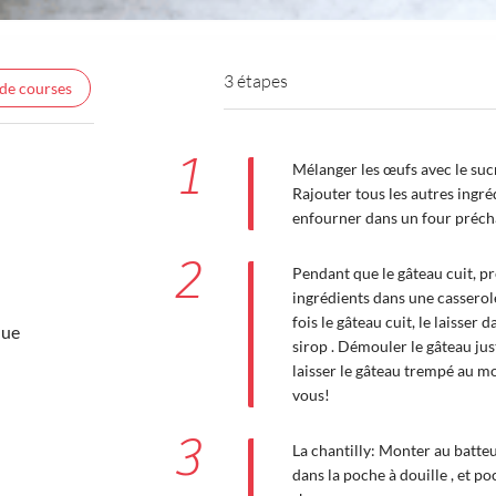
3 étapes
 de courses
1
Mélanger les œufs avec le sucre
Rajouter tous les autres ingré
enfourner dans un four préch
2
Pendant que le gâteau cuit, pr
ingrédients dans une casserole
fois le gâteau cuit, le laisser 
que
sirop . Démouler le gâteau just
laisser le gâteau trempé au m
vous!
3
La chantilly: Monter au batteu
dans la poche à douille , et p