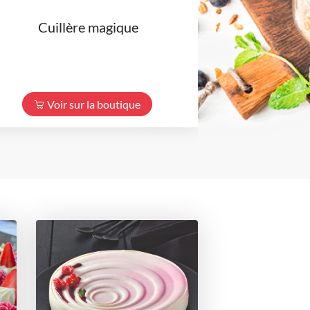
Cuillère magique
Poch
Voir sur la boutique
Voir