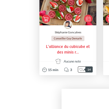
Stéphanie Goncalves
Conseiller Guy Demarle
L’alliance du cubicube et
des minis r...
Aucune note
15
min
3
14