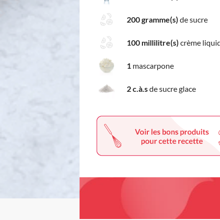
200 gramme(s)
de sucre
100 millilitre(s)
crème liqui
1
mascarpone
2 c.à.s
de sucre glace