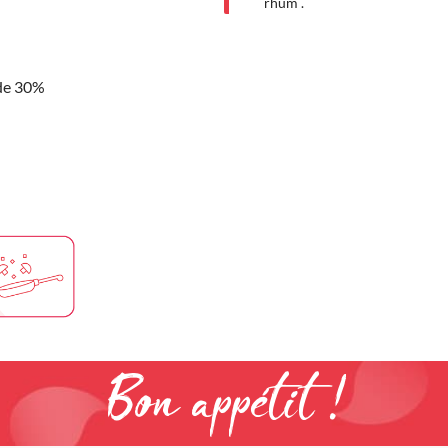
rhum .
de 30%
Bon appétit !