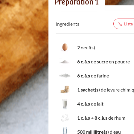
Préparation 1
Ingredients
Liste
2
oeuf(s)
6 c.à.s
de sucre en poudre
6 c.à.s
de farine
1 sachet(s)
de levure chimi
4 c.à.s
de lait
1 c.à.s
+
8 c.à.s
de rhum
500 millilitre(s)
d'eau