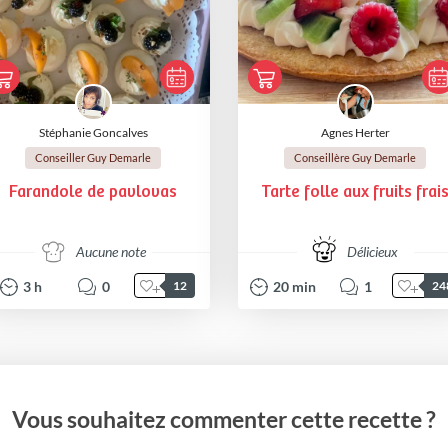
Stéphanie Goncalves
Agnes Herter
Conseiller Guy Demarle
Conseillère Guy Demarle
Farandole de pavlovas
Tarte folle aux fruits frai
Aucune note
Délicieux
3
h
0
20
min
1
12
24
Vous souhaitez commenter cette recette ?