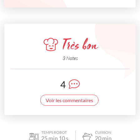
Très bon
3 Notes
4
Voir les commentaires
TEMPS ROBOT
CUISSON
25
min
10
s
20
min