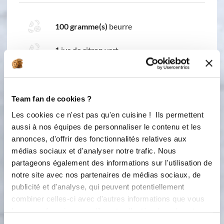
100 gramme(s)
beurre
1
jus de citron vert
15 gramme(s)
de de sauceline
1
jaune d'oeuf
Team fan de cookies ?
Les cookies ce n'est pas qu'en cuisine ! Ils permettent
aussi à nos équipes de personnaliser le contenu et les
annonces, d'offrir des fonctionnalités relatives aux
médias sociaux et d'analyser notre trafic. Nous
partageons également des informations sur l'utilisation de
notre site avec nos partenaires de médias sociaux, de
publicité et d'analyse, qui peuvent potentiellement
combiner celles-ci avec d'autres informations que vous
2 étapes
leur avez fournies ou qu'ils ont collectées lors de votre
utilisation de leurs services.