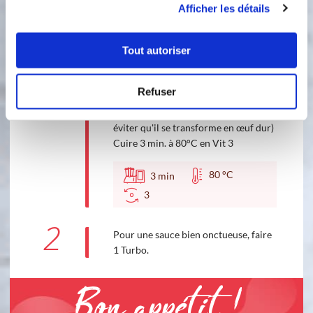
Afficher les détails
1
Sortir la valeur d'un bouchon de jus,
Tout autoriser
en conservant le reste dans le bol.
Ajouter le beurre, le jus du citron vert
ou d'un demi citron jaune et la
Refuser
Sauceline. Incorporer le jaune d'œuf
après avoir lancé la cuisson (pour
éviter qu'il se transforme en œuf dur)
Cuire 3 min. à 80°C en Vit 3
80 °C
3
min
3
2
Pour une sauce bien onctueuse, faire
1 Turbo.
Bon appétit !