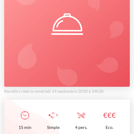
Recette créée le vendredi 14 septembre 2018 à 14h28
€
€
€
15
min
Simple
4 pers.
Eco.