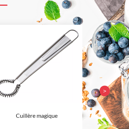
>
Cuillère magique
Grand cul d