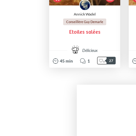
Annick Wadel
Conseillère Guy Demarle
Etoiles salées
Délicieux
45
min
1
27