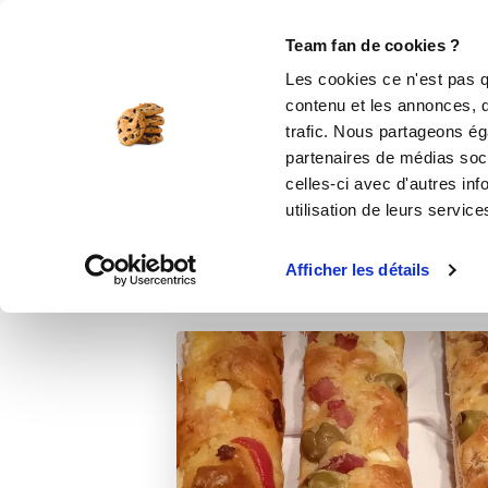
Le Club
i-Cook'in
Be Save
Boutique
Accueil
Recettes
5 cakes pour un apér
Team fan de cookies ?
Les cookies ce n'est pas q
contenu et les annonces, d'
trafic. Nous partageons éga
partenaires de médias soci
celles-ci avec d'autres inf
utilisation de leurs service
Afficher les détails