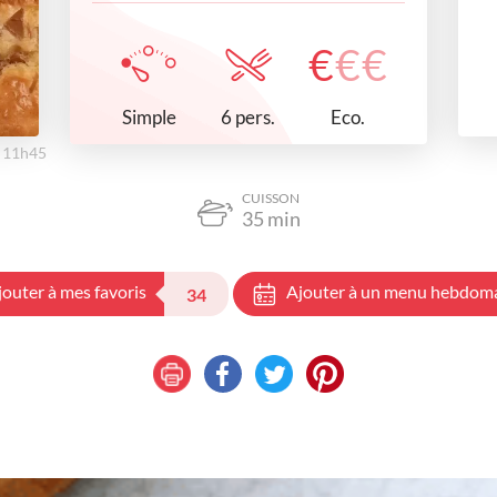
€
€
€
Simple
Eco.
6 pers.
à 11h45
CUISSON
35
min
jouter à mes favoris
Ajouter à un menu hebdom
34