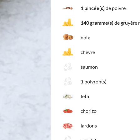
1 pincée(s)
de poivre
140 gramme(s)
de gruyère 
noix
chèvre
saumon
1
poivron(s)
feta
chorizo
lardons