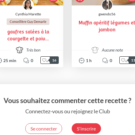
Cynthia Marette
gwendo56
Conseillère Guy Demarle
Muffin apéritif légumes e
jambon
gaufres salées à la
courgette et poiv...
Très bon
Aucune note
25
min
0
1
h
0
16
1
Vous souhaitez commenter cette recette ?
Connectez-vous ou rejoignez le Club
Se connecter
S'inscrire