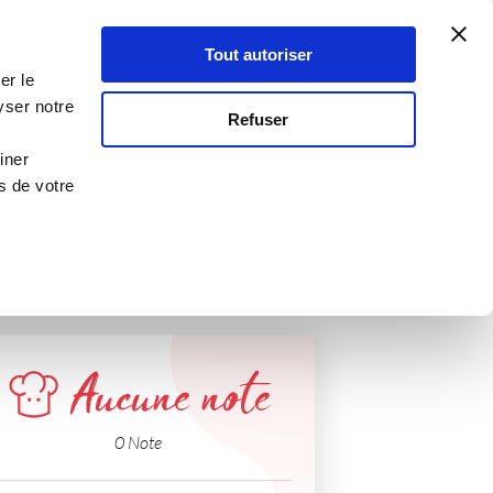
Atelier Culinaire
Le métier
Guy Demarle
Tout autoriser
Se connecter
S'inscrire
er le
yser notre
Refuser
iner
s de votre
Aucune note
0 Note