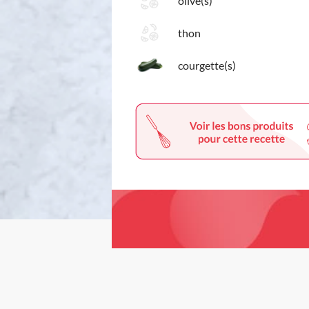
olive(s)
thon
courgette(s)