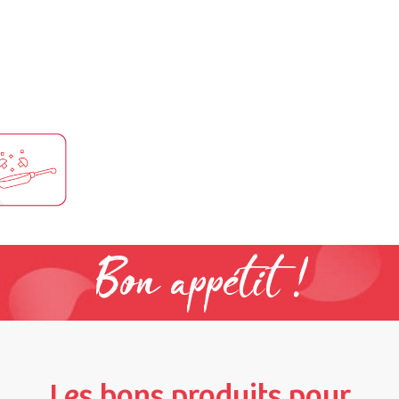
Bon appétit !
Les bons produits pour