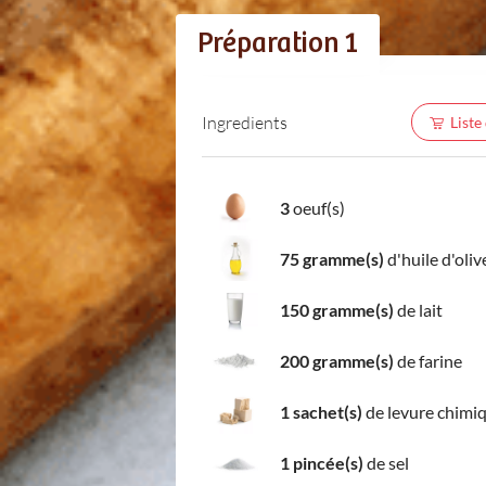
Préparation 1
Ingredients
Liste
3
oeuf(s)
75 gramme(s)
d'huile d'oliv
150 gramme(s)
de lait
200 gramme(s)
de farine
1 sachet(s)
de levure chimi
1 pincée(s)
de sel