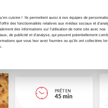
Canofea
Borealia
o facile
LE MAG
LA BOUTIQUE
RECETTES
u'en cuisine ! Ils permettent aussi à nos équipes de personnalis
5 cakes pour un apéro facile
offrir des fonctionnalités relatives aux médias sociaux et d'anal
lement des informations sur l'utilisation de notre site avec nos
apéritifs
entrées
cakes et quiches salés
aux, de publicité et d'analyse, qui peuvent potentiellement comb
ormations que vous leur avez fournies ou qu'ils ont collectées lor
s.
sabrinadelice
PRÊT EN
45
min