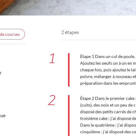
2 étapes
 de courses
1
Étape 1 Dans un cul de poule, 
Ajoutez les oeufs un à un en 
chaque fois, puis ajoutez le lai
e
poivre, mélanger à nouveau et
préparation dans les emprunt
2
Étape 2 Dans le premier cake 
(cuits), des noix et un peu de 
disposé des petits carrés de c
que
troisième cake : j'ai disposé de
Dans le quatrième : j'ai dispos
cinquième : j'ai disposé des co