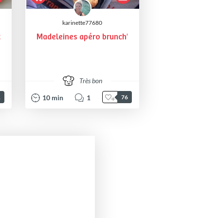
karinette77680
t
Madeleines apéro brunch'
Très bon
10
min
1
1
76