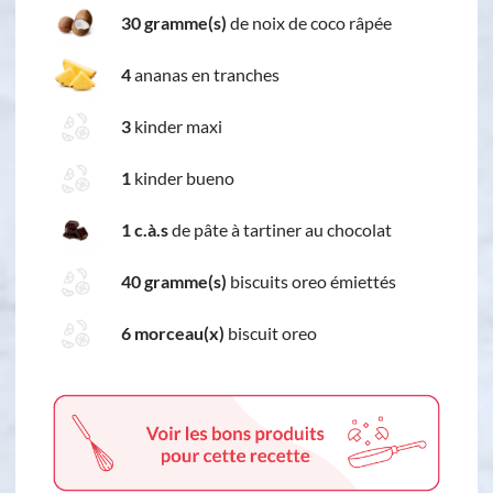
30 gramme(s)
de noix de coco râpée
4
ananas en tranches
3
kinder maxi
1
kinder bueno
1 c.à.s
de pâte à tartiner au chocolat
40 gramme(s)
biscuits oreo émiettés
6 morceau(x)
biscuit oreo