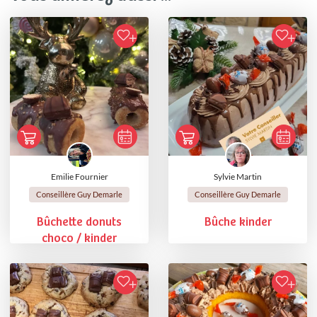
Emilie Fournier
Sylvie Martin
Conseillère Guy Demarle
Conseillère Guy Demarle
Bûchette donuts
Bûche kinder
choco / kinder