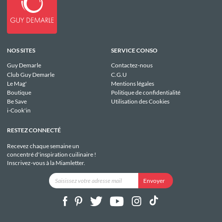
NOS SITES
SERVICE CONSO
Guy Demarle
Contactez-nous
Club Guy Demarle
C.G.U
Le Mag'
Mentions légales
Boutique
Politique de confidentialité
Be Save
Utilisation des Cookies
i-Cook'in
RESTEZ CONNECTÉ
Recevez chaque semaine un
concentré d'inspiration cuilinaire !
Inscrivez-vous à la Miamletter.