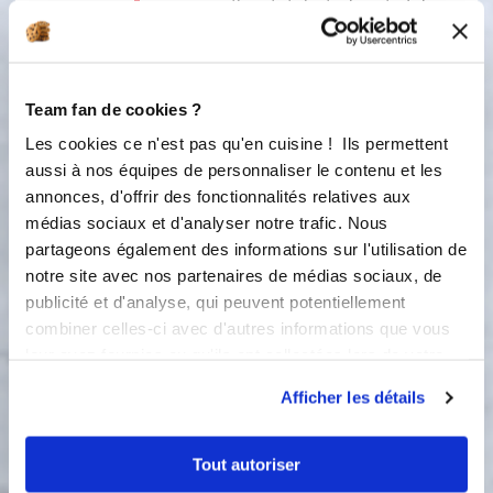
compartiment et ajouter le reste de la
banane coupée en rondelles pour la
décoration.
3
Étape 3 : cake spéculos Faire fondre
Team fan de cookies ?
la pâte de spéculos et l'ajouter dans le
Les cookies ce n'est pas qu'en cuisine ! Ils permettent
deuxième bol. Mettre dans
aussi à nos équipes de personnaliser le contenu et les
préparation dans le deuxième
annonces, d'offrir des fonctionnalités relatives aux
compartiment et ajouter le spéculos
médias sociaux et d'analyser notre trafic. Nous
émietté sur le dessus (décoration).
partageons également des informations sur l'utilisation de
4
notre site avec nos partenaires de médias sociaux, de
Étape 4 : cake ananas/coco Dans le
publicité et d'analyse, qui peuvent potentiellement
troisième bol ajouter la noix de coco
combiner celles-ci avec d'autres informations que vous
râpée. Mettre la préparation dans le
leur avez fournies ou qu'ils ont collectées lors de votre
troisième compartiment et ajouter
des morceaux d'ananas sur le dessus.
utilisation de leurs services.
Afficher les détails
5
Étape 5 : cake kinder Dans le
quatrième bol, ajouter les Kinder
Tout autoriser
maxi coupés en gros morceaux.