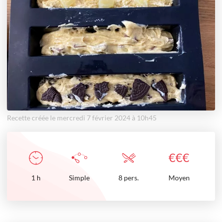
Recette créée le mercredi 7 février 2024 à 10h45
€
€
€
1
h
Simple
8 pers.
Moyen