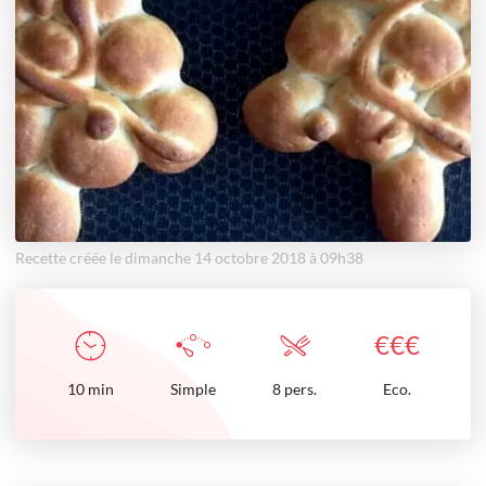
Recette créée le dimanche 14 octobre 2018 à 09h38
€
€
€
10
min
Simple
8 pers.
Eco.