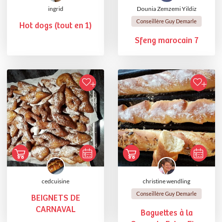
ingrid
Dounia Zemzemi Yildiz
Conseillère Guy Demarle
Hot dogs (tout en 1)
Sfeng marocain 7
cedcuisine
christine wendling
Conseillère Guy Demarle
BEIGNETS DE
CARNAVAL
Baguettes à la