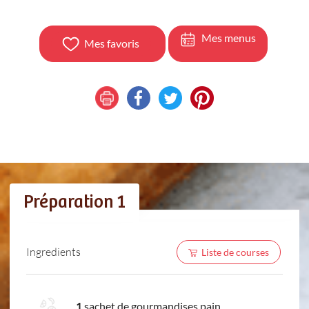
Mes menus
Mes favoris
Préparation 1
Ingredients
Liste de courses
1
sachet de gourmandises pain