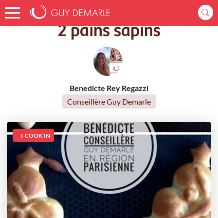
Accueil
Recettes
2 pains sapins
2 pains sapins
Benedicte Rey Regazzi
Conseillère Guy Demarle
I-COOK'IN