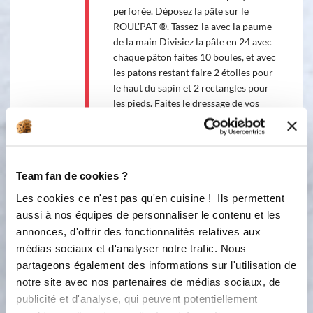
perforée. Déposez la pâte sur le
ROUL'PAT ®. Tassez-la avec la paume
de la main Divisiez la pâte en 24 avec
chaque pâton faites 10 boules, et avec
les patons restant faire 2 étoiles pour
le haut du sapin et 2 rectangles pour
les pieds. Faites le dressage de vos
sapins sur votre toile silpain, en
mettant l’étoile en haut puis en
dessous 1 boule, puis en dessous 2
boules puis en dessous 3 boules puis
Team fan de cookies ?
4 et finir par le rectangle pour le pied
du sapin. Recommencez pour le 2em
Les cookies ce n'est pas qu'en cuisine ! Ils permettent
petits sapin Couvrez avec un torchon
aussi à nos équipes de personnaliser le contenu et les
ou une toile SILPAIN® puis laissez
annonces, d'offrir des fonctionnalités relatives aux
reposer 30 minutes à température
médias sociaux et d'analyser notre trafic. Nous
ambiante. Vaporisez un peu d'eau sur
partageons également des informations sur l'utilisation de
les pains pour les humidifier,
notre site avec nos partenaires de médias sociaux, de
Saupoudrez la surface de graine de
publicité et d'analyse, qui peuvent potentiellement
sésame, pavot, lins…puis mettez-les