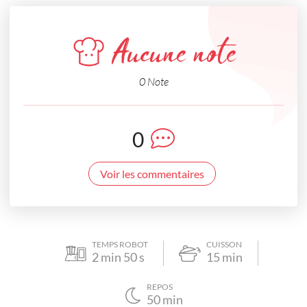
Aucune note
0 Note
0
Voir les commentaires
TEMPS ROBOT
CUISSON
2
min
50
s
15
min
REPOS
50
min