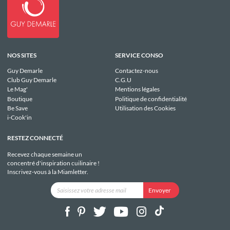
NOS SITES
SERVICE CONSO
Guy Demarle
Contactez-nous
Club Guy Demarle
C.G.U
Le Mag'
Mentions légales
Boutique
Politique de confidentialité
Be Save
Utilisation des Cookies
i-Cook'in
RESTEZ CONNECTÉ
Recevez chaque semaine un
concentré d'inspiration cuilinaire !
Inscrivez-vous à la Miamletter.