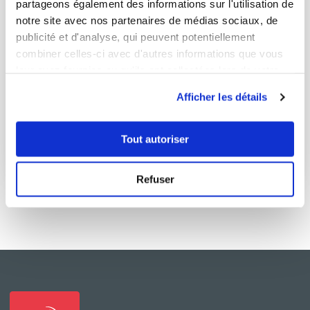
partageons également des informations sur l'utilisation de
notre site avec nos partenaires de médias sociaux, de
publicité et d'analyse, qui peuvent potentiellement
combiner celles-ci avec d'autres informations que vous
VALERIE TRONCHI
leur avez fournies ou qu'ils ont collectées lors de votre
Conseillère Guy Demarle
utilisation de leurs services.
Afficher les détails
Flan de légumes au Thermomix
Décevant
Tout autoriser
1
h
4
22
Refuser