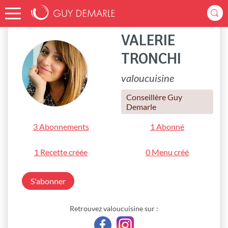
Accueil
valoucuisine
VALERIE
TRONCHI
valoucuisine
Conseillère Guy
Demarle
3 Abonnements
1 Abonné
1 Recette créée
0 Menu créé
S'abonner
Retrouvez valoucuisine sur :