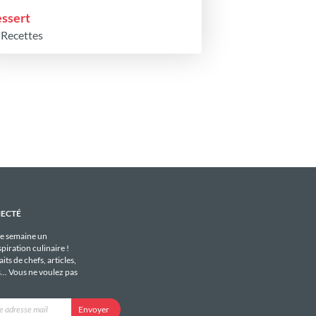
ssert
 Recettes
NECTÉ
e semaine un
piration culinaire !
its de chefs, articles,
s... Vous ne voulez pas