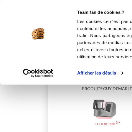
Le Club
i-Cook'in
Be Save
Boutique
Accueil
savignyk_cec0
Team fan de cookies ?
Les cookies ce n'est pas q
contenu et les annonces, d'
trafic. Nous partageons éga
partenaires de médias soci
celles-ci avec d'autres inf
utilisation de leurs service
Afficher les détails
PRODUITS GUY DEMARLE
I-COOK’IN®