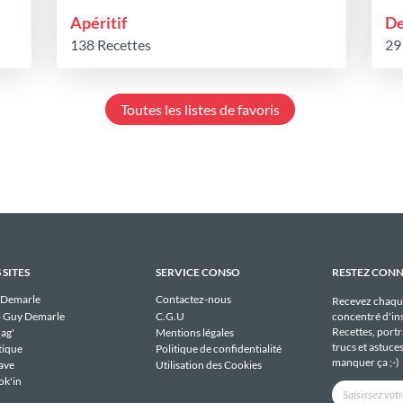
Apéritif
De
138 Recettes
29
Toutes les listes de favoris
 SITES
SERVICE CONSO
RESTEZ CON
 Demarle
Contactez-nous
Recevez chaqu
 Guy Demarle
C.G.U
concentré d'ins
Recettes, portra
ag'
Mentions légales
trucs et astuce
tique
Politique de confidentialité
manquer ça ;-)
ave
Utilisation des Cookies
ok'in