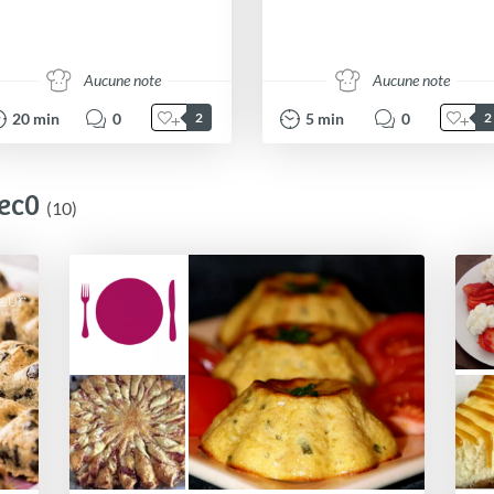
Aucune note
Aucune note
20
min
0
5
min
0
2
2
cec0
(10)