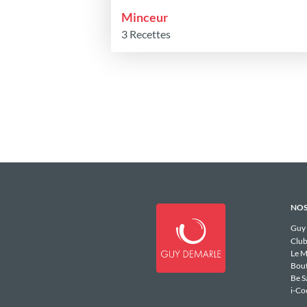
Minceur
3 Recettes
NOS
Guy
Club
Le M
Bou
Be S
i-Co