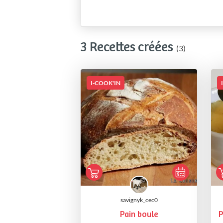
3 Recettes créées
(3)
I-COOK'IN
savignyk_cec0
Pain boule
P