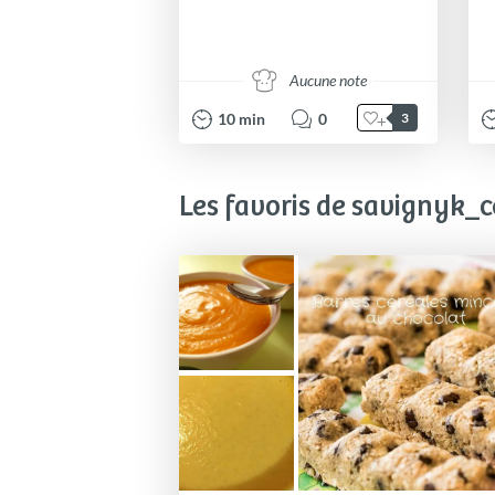
Aucune note
10
min
0
3
Les favoris de savignyk_