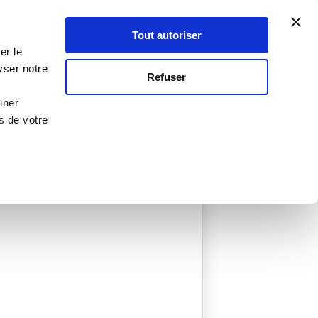
Atelier Culinaire
Le métier
Guy Demarle
Tout autoriser
Se connecter
S'inscrire
er le
yser notre
Refuser
iner
s de votre
réées
0 Menu créé