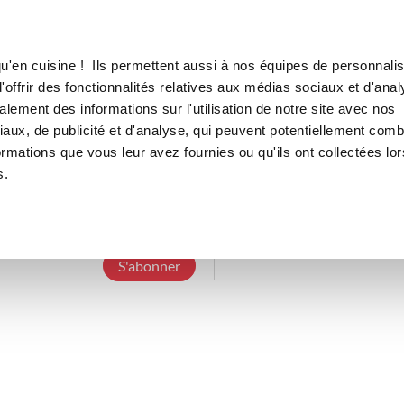
Canofea
Borealia
LE MAG
LA BOUTIQUE
RECETTES
u'en cuisine ! Ils permettent aussi à nos équipes de personnalis
offrir des fonctionnalités relatives aux médias sociaux et d'anal
lement des informations sur l'utilisation de notre site avec nos
aux, de publicité et d'analyse, qui peuvent potentiellement comb
savignyk_cec0
ormations que vous leur avez fournies ou qu'ils ont collectées lor
s.
5 Abonnements
4 Abonnés
3 Recettes c
S'abonner