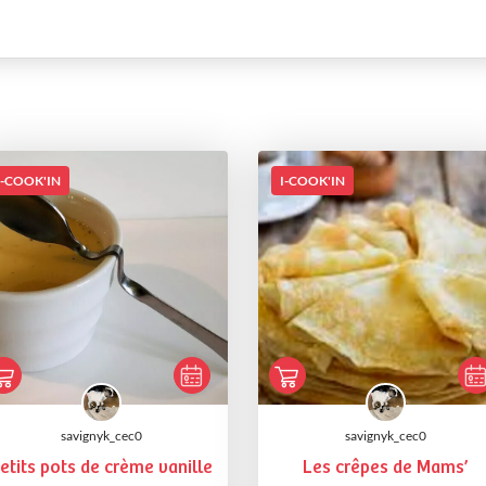
I-COOK'IN
I-COOK'IN
savignyk_cec0
savignyk_cec0
etits pots de crème vanille
Les crêpes de Mams’