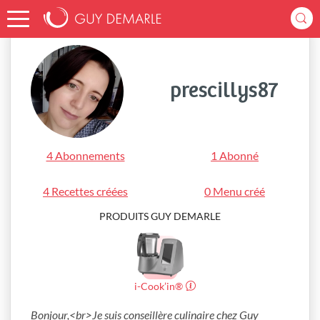
Accueil
prescillys87
prescillys87
4 Abonnements
1 Abonné
4 Recettes créées
0 Menu créé
PRODUITS GUY DEMARLE
i-Cook’in®
Bonjour,<br>Je suis conseillère culinaire chez Guy 