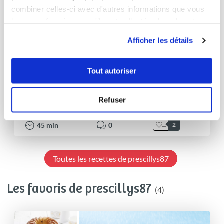
combiner celles-ci avec d'autres informations que vous
leur avez fournies ou qu'ils ont collectées lors de votre
utilisation de leurs services.
Afficher les détails
Tout autoriser
prescillys87
CAKE RENVERSE A LA CERISE
Refuser
Aucune note
45
min
0
2
Toutes les recettes de prescillys87
Les favoris de prescillys87
(4)