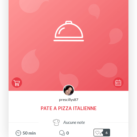
prescillys87
PATE A PIZZA ITALIENNE
Aucune note
50
min
0
6