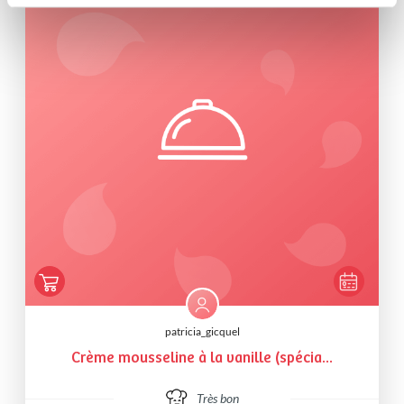
patricia_gicquel
Crème mousseline à la vanille (spécia...
Très bon