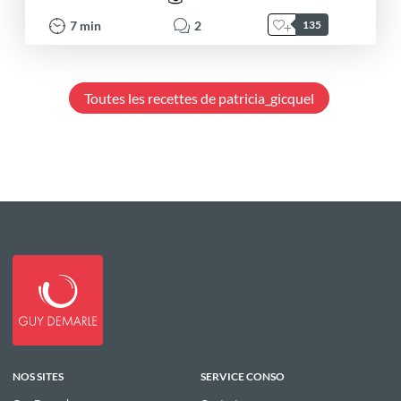
7
min
2
135
Toutes les recettes de patricia_gicquel
NOS SITES
SERVICE CONSO