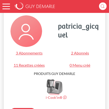
Accueil
patricia_gicquel
patricia_gicq
uel
3 Abonnements
2 Abonnés
11 Recettes créées
0 Menu créé
PRODUITS GUY DEMARLE
i-Cook’in®