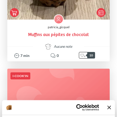
patricia_gicquel
Muffins aux pépites de chocolat
Aucune note
7
min
0
10
I-COOK'IN