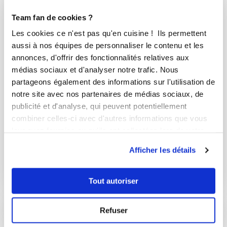
Team fan de cookies ?
Les cookies ce n'est pas qu'en cuisine ! Ils permettent
aussi à nos équipes de personnaliser le contenu et les
annonces, d'offrir des fonctionnalités relatives aux
médias sociaux et d'analyser notre trafic. Nous
partageons également des informations sur l'utilisation de
notre site avec nos partenaires de médias sociaux, de
publicité et d'analyse, qui peuvent potentiellement
combiner celles-ci avec d'autres informations que vous
patricia_gicquel
leur avez fournies ou qu'ils ont collectées lors de votre
Gateau au yaourt (sans laver le pot)
utilisation de leurs services.
Afficher les détails
Aucune note
5
min
0
4
Tout autoriser
Refuser
I-COOK'IN