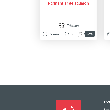
Parmentier de saumon
Très bon
32
min
5
696
NOS
Guy