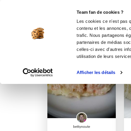
Le Club
i-Cook'in
Be Save
Boutique
Accueil
nath_cook
Listes de favoris
Team fan de cookies ?
Les cookies ce n'est pas q
contenu et les annonces, d'
trafic. Nous partageons éga
partenaires de médias soci
celles-ci avec d'autres inf
utilisation de leurs service
I-COOK'IN
Afficher les détails
bettynoute