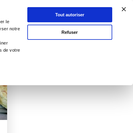
Atelier Culinaire
Le métier
Guy Demarle
Tout autoriser
Se connecter
S'inscrire
er le
yser notre
Refuser
iner
s de votre