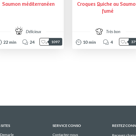
Saumon méditerranéen
Croques Quiche au Saumo
fumé
Délicieux
Très bon
22
min
24
10
min
4
1097
37
 SITES
SERVICE CONSO
RESTEZ CON
 Demarle
Contactez-nous
Recevez chaqu