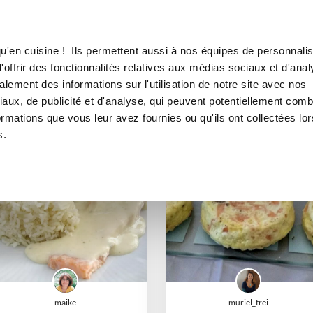
Canofea
Borealia
Plat poisson
LE MAG
LA BOUTIQUE
RECETTES
Plat poisson
u'en cuisine ! Ils permettent aussi à nos équipes de personnalis
offrir des fonctionnalités relatives aux médias sociaux et d'anal
lement des informations sur l'utilisation de notre site avec nos
aux, de publicité et d'analyse, qui peuvent potentiellement comb
ormations que vous leur avez fournies ou qu'ils ont collectées lor
s.
I-COOK'IN
maike
muriel_frei