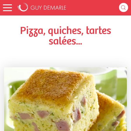
Accueil
nath_cook
Listes de favoris
Pizza, quiches, tartes salées...
Pizza, quiches, tartes
salées...