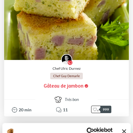
Chef Ulric Durnez
Chef Guy Demarle
Gâteau de jambon
Très bon
20
min
11
999