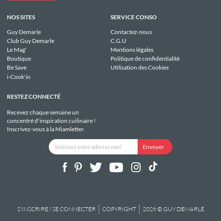
NOS SITES
SERVICE CONSO
Guy Demarle
Contactez-nous
Club Guy Demarle
C.G.U
Le Mag'
Mentions légales
Boutique
Politique de confidentialité
Be Save
Utilisation des Cookies
i-Cook'in
RESTEZ CONNECTÉ
Recevez chaque semaine un
concentré d'inspiration cuilinaire !
Inscrivez-vous à la Miamletter.
S'INSCRIRE / SE CONNECTER
COPYRIGHT
2026 © GUY DEMARLE