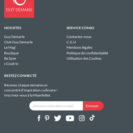
NOS SITES
SERVICE CONSO
Guy Demarle
Contactez-nous
Club Guy Demarle
C.G.U
Le Mag'
Mentions légales
Boutique
Politique de confidentialité
Be Save
Utilisation des Cookies
i-Cook'in
RESTEZ CONNECTÉ
Recevez chaque semaine un
concentré d'inspiration cuilinaire !
Inscrivez-vous à la Miamletter.