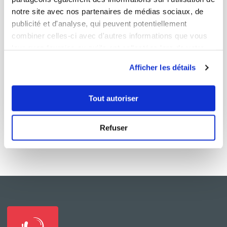
notre site avec nos partenaires de médias sociaux, de
publicité et d'analyse, qui peuvent potentiellement
combiner celles-ci avec d'autres informations que vous
leur avez fournies ou qu'ils ont collectées lors de votre
muriel68
utilisation de leurs services.
BRIOCHE ROULEE A LA CANNELLE
Afficher les détails
Aucune note
Tout autoriser
2
h
0
5
Refuser