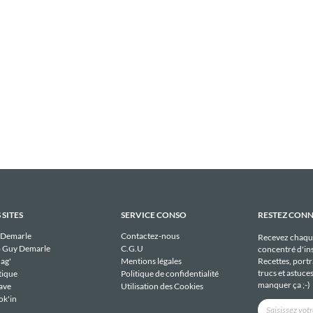
 SITES
SERVICE CONSO
RESTEZ CON
 Demarle
Contactez-nous
Recevez chaqu
 Guy Demarle
C.G.U
concentré d'ins
Recettes, portra
ag'
Mentions légales
trucs et astuce
tique
Politique de confidentialité
manquer ça ;-)
ave
Utilisation des Cookies
ok'in