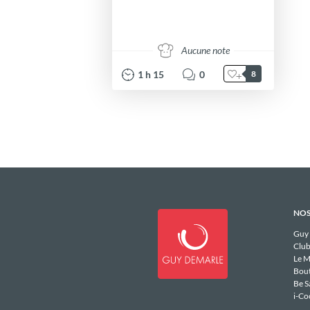
Aucune note
1
h
15
0
8
NOS
Guy
Club
Le M
Bou
Be S
i-Co