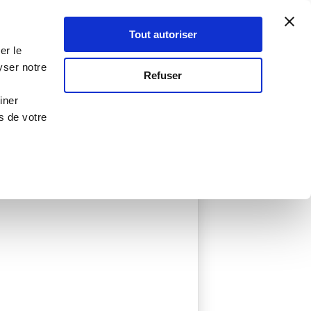
Atelier Culinaire
Le métier
Guy Demarle
Tout autoriser
Se connecter
S'inscrire
er le
yser notre
Refuser
iner
s de votre
ée
0 Menu créé