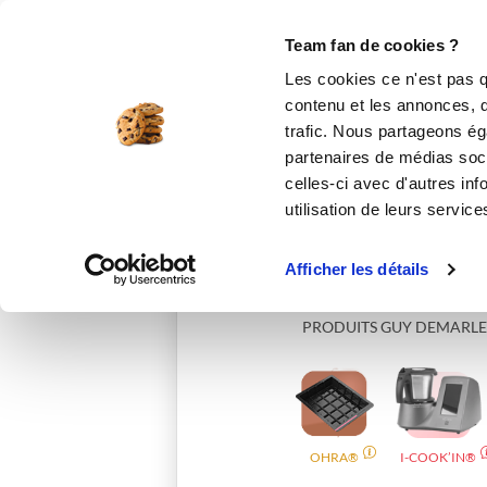
Le Club
i-Cook'in
Be Save
Boutique
Accueil
marie-france
Team fan de cookies ?
Les cookies ce n'est pas q
contenu et les annonces, d'
trafic. Nous partageons éga
partenaires de médias soci
celles-ci avec d'autres inf
utilisation de leurs service
Afficher les détails
PRODUITS GUY DEMARLE
OHRA®
I-COOK’IN®