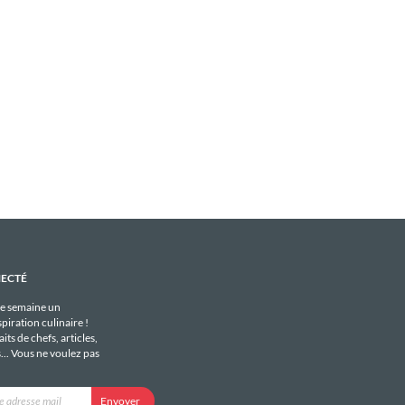
NECTÉ
e semaine un
piration culinaire !
its de chefs, articles,
s... Vous ne voulez pas