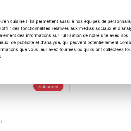
Canofea
Borealia
LE MAG
LA BOUTIQUE
RECETTES
u'en cuisine ! Ils permettent aussi à nos équipes de personnalis
offrir des fonctionnalités relatives aux médias sociaux et d'anal
lement des informations sur l'utilisation de notre site avec nos
aux, de publicité et d'analyse, qui peuvent potentiellement comb
marie-france
ormations que vous leur avez fournies ou qu'ils ont collectées lor
s.
3 Abonnements
0 Abonné
1 Recette cré
S'abonner