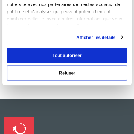
notre site avec nos partenaires de médias sociaux, de
publicité et d'analyse, qui peuvent potentiellement
combiner celles-ci avec d'autres informations que vous
leur avez fournies ou qu'ils ont collectées lors de votre
lamagiidufaitmaison
utilisation de leurs services.
Cookies au vieux pain
Afficher les détails
Aucune note
Tout autoriser
1
h
30
0
5
Refuser