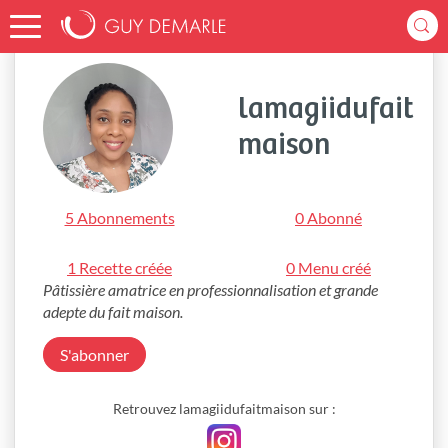
Accueil
lamagiidufaitmaison
lamagiidufait
maison
5 Abonnements
0 Abonné
1 Recette créée
0 Menu créé
Pâtissière amatrice en professionnalisation et grande 
adepte du fait maison. 
S'abonner
Retrouvez lamagiidufaitmaison sur :