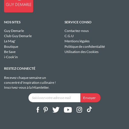
NOS SITES
SERVICE CONSO
Guy Demarle
Contactez-nous
Club Guy Demarle
C.G.U
Le Mag'
Mentions légales
Boutique
Politique de confidentialité
Be Save
Utilisation des Cookies
i-Cook'in
RESTEZ CONNECTÉ
Recevez chaque semaine un
concentré d'inspiration cuilinaire !
Inscrivez-vous à la Miamletter.