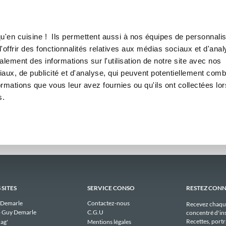
Canofea
Borealia
Hebdomadaires
LE MAG
LA BOUTIQUE
RECETTES
omadaires publiques de lama
u'en cuisine ! Ils permettent aussi à nos équipes de personnalis
offrir des fonctionnalités relatives aux médias sociaux et d'anal
lement des informations sur l'utilisation de notre site avec nos
n'y a aucun menu publique à afficher pour lamagiidufaitmaison actuellem
aux, de publicité et d'analyse, qui peuvent potentiellement comb
ormations que vous leur avez fournies ou qu'ils ont collectées lor
s.
 SITES
SERVICE CONSO
RESTEZ CON
 Demarle
Contactez-nous
Recevez chaqu
 Guy Demarle
C.G.U
concentré d'ins
Recettes, portra
ag'
Mentions légales