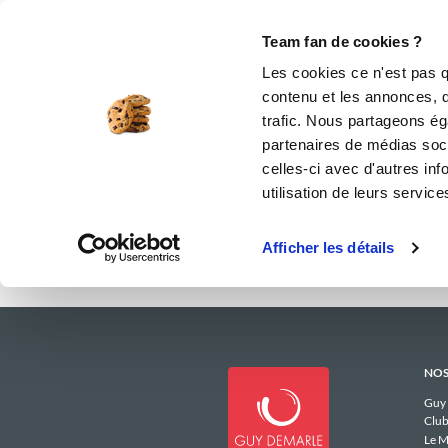
Le Club
i-Cook'in
Be Save
Boutique
Accueil
lamagiidufaitmaison
Menus 
Team fan de cookies ?
Les menus hebd
Les cookies ce n'est pas q
contenu et les annonces, d'
trafic. Nous partageons éga
Il 
partenaires de médias soci
celles-ci avec d'autres inf
utilisation de leurs service
Afficher les détails
NOS
Guy
Club
Le M