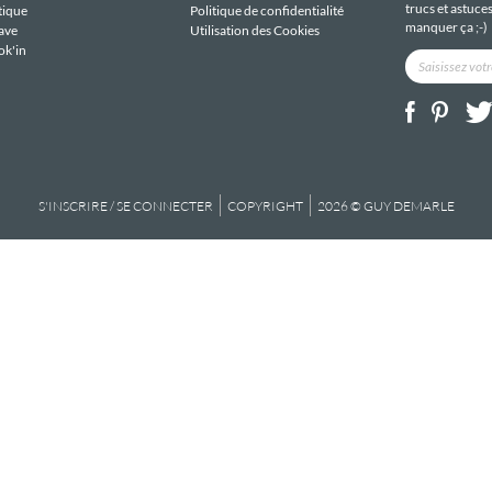
trucs et astuce
tique
Politique de confidentialité
manquer ça ;-)
ave
Utilisation des Cookies
ok'in
S'INSCRIRE / SE CONNECTER
COPYRIGHT
2026 © GUY DEMARLE