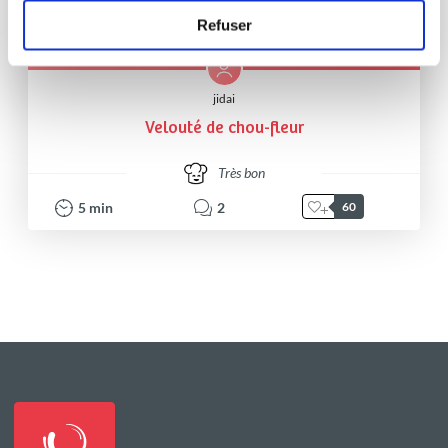
Refuser
jidai
Velouté de chou-fleur
Très bon
5
min
2
60