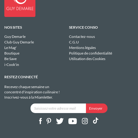
NOS SITES
SERVICE CONSO
Guy Demarle
Contactez-nous
Club Guy Demarle
C.G.U
Le Mag'
Mentions légales
Boutique
Politique de confidentialité
Be Save
Utilisation des Cookies
i-Cook'in
RESTEZ CONNECTÉ
Recevez chaque semaine un
concentré d'inspiration cuilinaire !
Inscrivez-vous à la Miamletter.