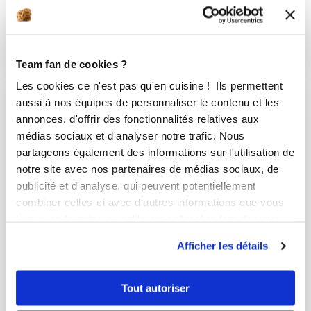
Décevant
10
min
0
20
Team fan de cookies ?
Les cookies ce n'est pas qu'en cuisine ! Ils permettent
aussi à nos équipes de personnaliser le contenu et les
I-COOK'IN
annonces, d'offrir des fonctionnalités relatives aux
médias sociaux et d'analyser notre trafic. Nous
partageons également des informations sur l'utilisation de
notre site avec nos partenaires de médias sociaux, de
publicité et d'analyse, qui peuvent potentiellement
combiner celles-ci avec d'autres informations que vous
leur avez fournies ou qu'ils ont collectées lors de votre
utilisation de leurs services.
Afficher les détails
Tout autoriser