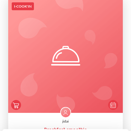
I-COOK'IN
jidai
Breakfast smoothie