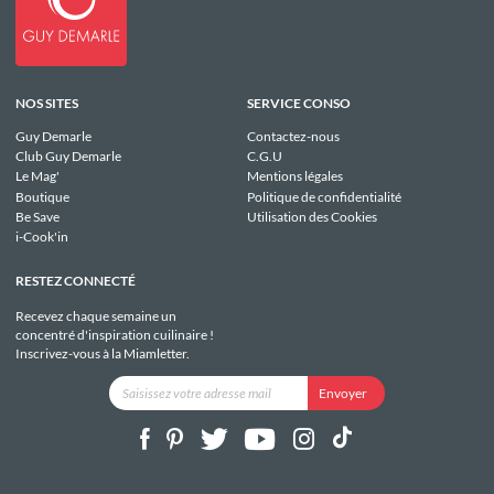
NOS SITES
SERVICE CONSO
Guy Demarle
Contactez-nous
Club Guy Demarle
C.G.U
Le Mag'
Mentions légales
Boutique
Politique de confidentialité
Be Save
Utilisation des Cookies
i-Cook'in
RESTEZ CONNECTÉ
Recevez chaque semaine un
concentré d'inspiration cuilinaire !
Inscrivez-vous à la Miamletter.