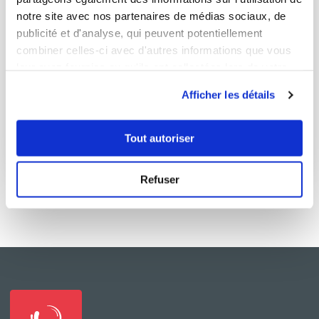
notre site avec nos partenaires de médias sociaux, de
publicité et d'analyse, qui peuvent potentiellement
combiner celles-ci avec d'autres informations que vous
leur avez fournies ou qu'ils ont collectées lors de votre
jocelyne10
utilisation de leurs services.
Crème à la vanille et au nougat façon...
Afficher les détails
Aucune note
Tout autoriser
18
min
0
11
Refuser