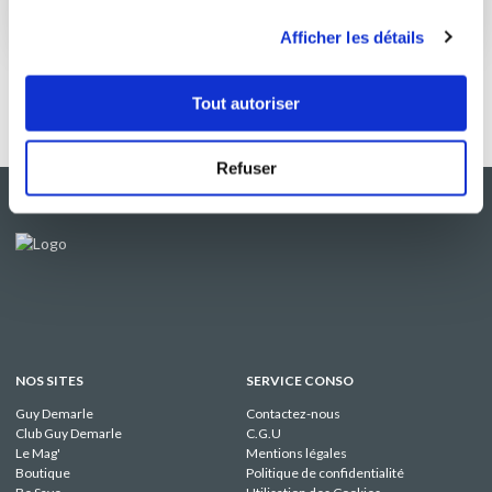
1
h
0
9
utilisation de leurs services.
Afficher les détails
Tout autoriser
Refuser
NOS SITES
SERVICE CONSO
Guy Demarle
Contactez-nous
Club Guy Demarle
C.G.U
Le Mag'
Mentions légales
Boutique
Politique de confidentialité