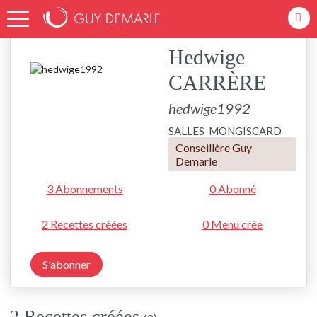
Accueil
hedwige1992
Hedwige
CARRÈRE
hedwige1992
SALLES-MONGISCARD
Conseillère Guy
Demarle
3 Abonnements
0 Abonné
2 Recettes créées
0 Menu créé
S'abonner
2 Recettes créées