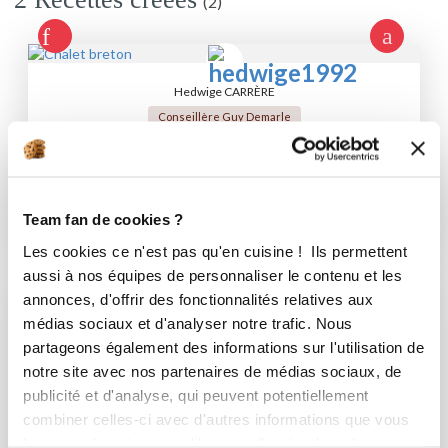
(2)
Hedwige CARRÈRE
Conseillère Guy Demarle
Chalet breton
Aucune note
Team fan de cookies ?
2
h
45
2
5
Les cookies ce n'est pas qu'en cuisine ! Ils permettent
aussi à nos équipes de personnaliser le contenu et les
annonces, d'offrir des fonctionnalités relatives aux
médias sociaux et d'analyser notre trafic. Nous
Hedwige CARRÈRE
partageons également des informations sur l'utilisation de
Conseillère Guy Demarle
notre site avec nos partenaires de médias sociaux, de
Cakes marbrés
publicité et d'analyse, qui peuvent potentiellement
combiner celles-ci avec d'autres informations que vous
Aucune note
leur avez fournies ou qu'ils ont collectées lors de votre