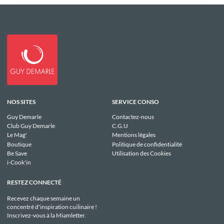
NOS SITES
SERVICE CONSO
Guy Demarle
Contactez-nous
Club Guy Demarle
C.G.U
Le Mag'
Mentions légales
Boutique
Politique de confidentialité
Be Save
Utilisation des Cookies
i-Cook'in
RESTEZ CONNECTÉ
Recevez chaque semaine un
concentré d'inspiration cuilinaire !
Inscrivez-vous à la Miamletter.