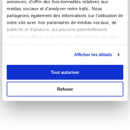
annonces, d'offrir des fonctionnalités relatives aux
médias sociaux et d'analyser notre trafic. Nous
partageons également des informations sur l'utilisation de
notre site avec nos partenaires de médias sociaux, de
publicité et d'analyse, qui peuvent potentiellement
combiner celles-ci avec d'autres informations que vous
leur avez fournies ou qu'ils ont collectées lors de votre
utilisation de leurs services.
Afficher les détails
flo276
Cuillères Normandes (sablées à la crè...
Tout autoriser
Aucune note
Refuser
20
min
0
23