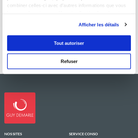
combiner celles-ci avec d'autres informations que vous
velouté de carottes curry et vache qu...
leur avez fournies ou qu'ils ont collectées lors de votre
utilisation de leurs services.
Délicieux
Afficher les détails
5
min
1
54
Tout autoriser
Refuser
NOS SITES
SERVICE CONSO